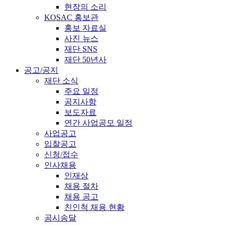
현장의 소리
KOSAC 홍보관
홍보 자료실
사진 뉴스
재단 SNS
재단 50년사
공고/공지
재단 소식
주요 일정
공지사항
보도자료
연간 사업공모 일정
사업공고
입찰공고
신청/접수
인사채용
인재상
채용 절차
채용 공고
친인척 채용 현황
공시송달