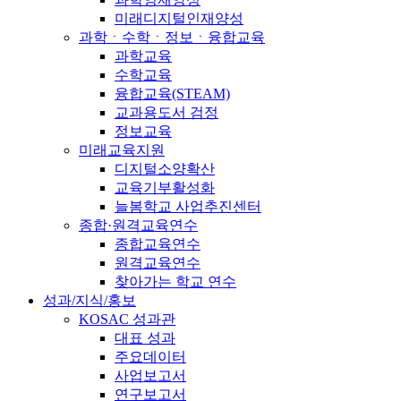
미래디지털인재양성
과학ㆍ수학ㆍ정보ㆍ융합교육
과학교육
수학교육
융합교육(STEAM)
교과용도서 검정
정보교육
미래교육지원
디지털소양확산
교육기부활성화
늘봄학교 사업추진센터
종합·원격교육연수
종합교육연수
원격교육연수
찾아가는 학교 연수
성과/지식/홍보
KOSAC 성과관
대표 성과
주요데이터
사업보고서
연구보고서