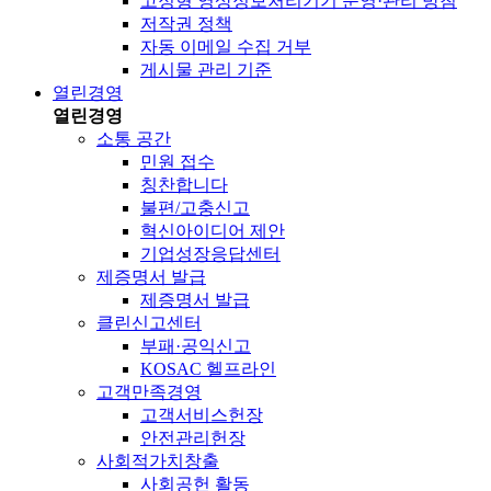
고정형 영상정보처리기기 운영·관리 방침
저작권 정책
자동 이메일 수집 거부
게시물 관리 기준
열린경영
열린경영
소통 공간
민원 접수
칭찬합니다
불편/고충신고
혁신아이디어 제안
기업성장응답센터
제증명서 발급
제증명서 발급
클린신고센터
부패·공익신고
KOSAC 헬프라인
고객만족경영
고객서비스헌장
안전관리헌장
사회적가치창출
사회공헌 활동