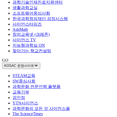
과학기술인재진로지원센터
생활과학교실
소프트웨어중심사회
한국과학창의재단 검정시스템
사이언스타임즈
AskMath
창의교육넷 (크레존)
사이언스 TV
지능형과학실 ON
찾아가는 학교컨설팅
GO
KOSAC 운영사이트
STEAM교육
SW중심사회
과학문화 전문인력 플랫폼
교육기부
검인정
YTN사이언스
과학문화의 모든 것 사이언스올
The ScienceTimes