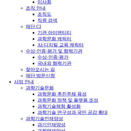
이사회
조직 안내
조직도
직원 검색
재단 CI
기관 아이덴티티
과학문화 캐릭터
AI·디지털 교육 캐릭터
수상·인증·평가 및 협력기관
수상·인증·평가
국내외 협력기관
찾아오시는 길
재단 방문신청
사업 안내
과학기술문화
과학문화 추진주체 육성
과학문화 정책 및 플랫폼 조성
과학기술체험 활성화
과학기술 연구성과 국민 공감 확대
과학기술인재양성
과기인재양성
과학영재양성