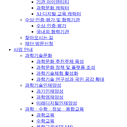
기관 아이덴티티
과학문화 캐릭터
AI·디지털 교육 캐릭터
수상·인증·평가 및 협력기관
수상·인증·평가
국내외 협력기관
찾아오시는 길
재단 방문신청
사업 안내
과학기술문화
과학문화 추진주체 육성
과학문화 정책 및 플랫폼 조성
과학기술체험 활성화
과학기술 연구성과 국민 공감 확대
과학기술인재양성
과기인재양성
과학영재양성
미래디지털인재양성
과학ㆍ수학ㆍ정보ㆍ융합교육
과학교육
수학교육
융합교육(STEAM)