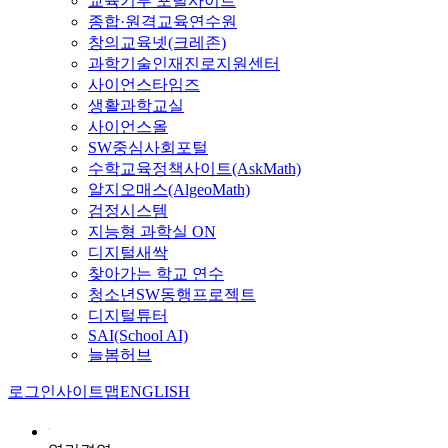
교육기부 포털사이트
종합·원격교육연수원
창의교육넷(크레존)
과학기술인재진로지원센터
사이언스타임즈
생활과학교실
사이언스올
SW중심사회포털
수학교육정책사이트(AskMath)
알지오매스(AlgeoMath)
검정시스템
지능형 과학실 ON
디지털새싹
찾아가는 학교 연수
청소년SW동행프로젝트
디지털튜터
SAI(School AI)
늘봄허브
로그인
사이트맵
ENGLISH