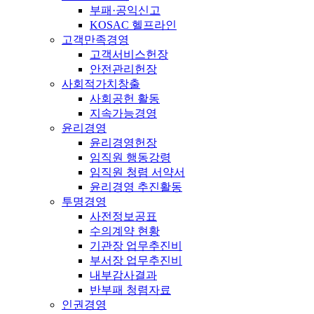
부패·공익신고
KOSAC 헬프라인
고객만족경영
고객서비스헌장
안전관리헌장
사회적가치창출
사회공헌 활동
지속가능경영
윤리경영
윤리경영헌장
임직원 행동강령
임직원 청렴 서약서
윤리경영 추진활동
투명경영
사전정보공표
수의계약 현황
기관장 업무추진비
부서장 업무추진비
내부감사결과
반부패 청렴자료
인권경영