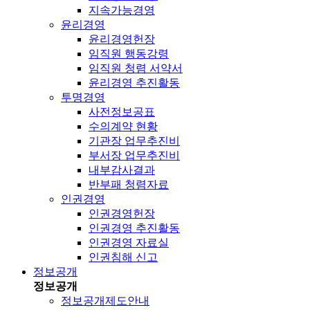
지속가능경영
윤리경영
윤리경영헌장
임직원 행동강령
임직원 청렴 서약서
윤리경영 추진활동
투명경영
사전정보공표
수의계약 현황
기관장 업무추진비
부서장 업무추진비
내부감사결과
반부패 청렴자료
인권경영
인권경영헌장
인권경영 추진활동
인권경영 자료실
인권침해 신고
정보공개
정보공개
정보공개제도안내