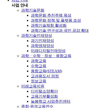
사업 안내
사업 안내
과학기술문화
과학문화 추진주체 육성
과학문화 정책 및 플랫폼 조성
과학기술체험 활성화
과학기술 연구성과 국민 공감 확대
과학기술인재양성
과기인재양성
과학영재양성
미래디지털인재양성
과학ㆍ수학ㆍ정보ㆍ융합교육
과학교육
수학교육
융합교육(STEAM)
교과용도서 검정
정보교육
미래교육지원
디지털소양확산
교육기부활성화
늘봄학교 사업추진센터
종합·원격교육연수