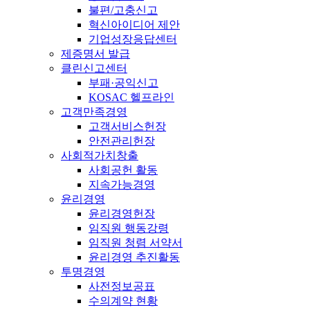
불편/고충신고
혁신아이디어 제안
기업성장응답센터
제증명서 발급
클린신고센터
부패·공익신고
KOSAC 헬프라인
고객만족경영
고객서비스헌장
안전관리헌장
사회적가치창출
사회공헌 활동
지속가능경영
윤리경영
윤리경영헌장
임직원 행동강령
임직원 청렴 서약서
윤리경영 추진활동
투명경영
사전정보공표
수의계약 현황