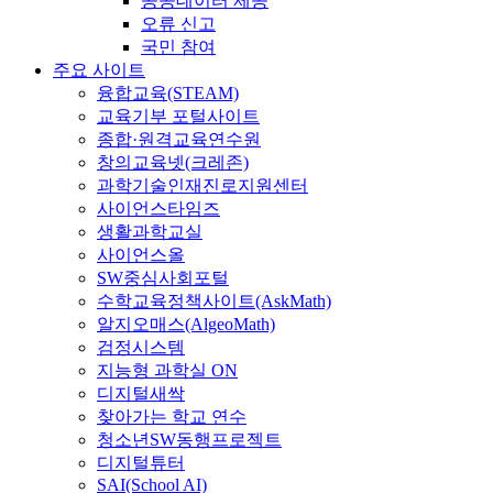
공공데이터 제공
오류 신고
국민 참여
주요 사이트
융합교육(STEAM)
교육기부 포털사이트
종합·원격교육연수원
창의교육넷(크레존)
과학기술인재진로지원센터
사이언스타임즈
생활과학교실
사이언스올
SW중심사회포털
수학교육정책사이트(AskMath)
알지오매스(AlgeoMath)
검정시스템
지능형 과학실 ON
디지털새싹
찾아가는 학교 연수
청소년SW동행프로젝트
디지털튜터
SAI(School AI)