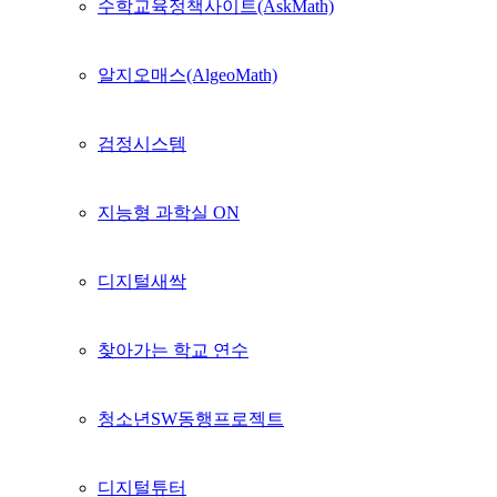
수학교육정책사이트(AskMath)
알지오매스(AlgeoMath)
검정시스템
지능형 과학실 ON
디지털새싹
찾아가는 학교 연수
청소년SW동행프로젝트
디지털튜터