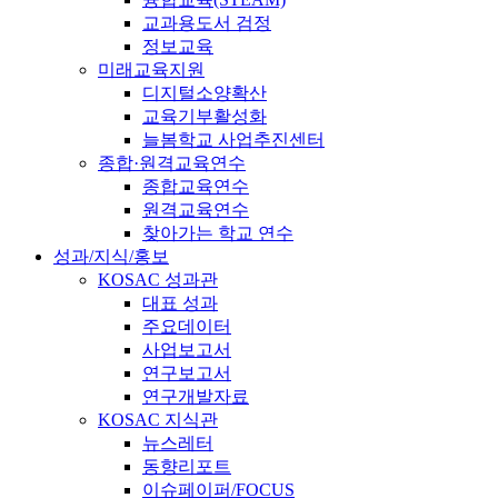
교과용도서 검정
정보교육
미래교육지원
디지털소양확산
교육기부활성화
늘봄학교 사업추진센터
종합·원격교육연수
종합교육연수
원격교육연수
찾아가는 학교 연수
성과/지식/홍보
KOSAC 성과관
대표 성과
주요데이터
사업보고서
연구보고서
연구개발자료
KOSAC 지식관
뉴스레터
동향리포트
이슈페이퍼/FOCUS