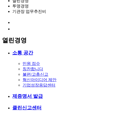
열린경영
투명경영
기관장 업무추진비
열린경영
소통 공간
민원 접수
칭찬합니다
불편/고충신고
혁신아이디어 제안
기업성장응답센터
제증명서 발급
클린신고센터