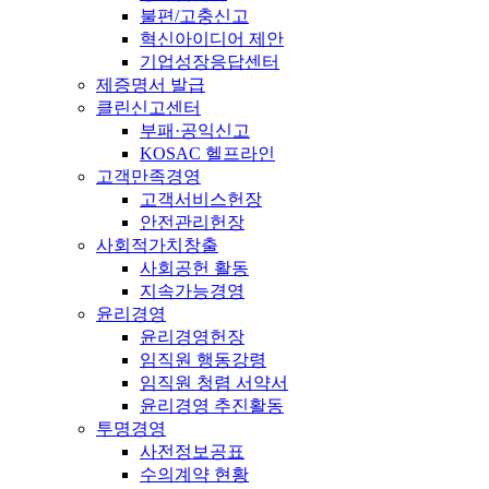
불편/고충신고
혁신아이디어 제안
기업성장응답센터
제증명서 발급
클린신고센터
부패·공익신고
KOSAC 헬프라인
고객만족경영
고객서비스헌장
안전관리헌장
사회적가치창출
사회공헌 활동
지속가능경영
윤리경영
윤리경영헌장
임직원 행동강령
임직원 청렴 서약서
윤리경영 추진활동
투명경영
사전정보공표
수의계약 현황