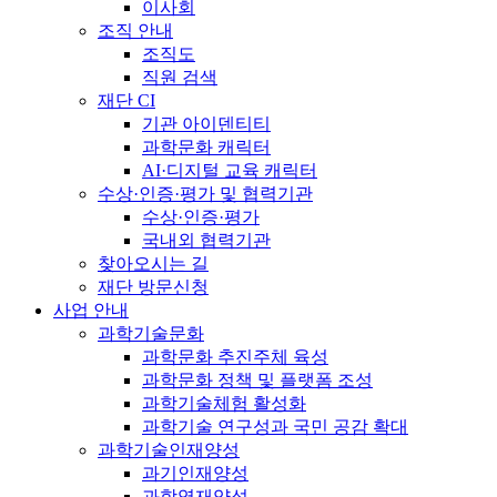
이사회
조직 안내
조직도
직원 검색
재단 CI
기관 아이덴티티
과학문화 캐릭터
AI·디지털 교육 캐릭터
수상·인증·평가 및 협력기관
수상·인증·평가
국내외 협력기관
찾아오시는 길
재단 방문신청
사업 안내
과학기술문화
과학문화 추진주체 육성
과학문화 정책 및 플랫폼 조성
과학기술체험 활성화
과학기술 연구성과 국민 공감 확대
과학기술인재양성
과기인재양성
과학영재양성