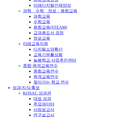
미래디지털인재양성
과학ㆍ수학ㆍ정보ㆍ융합교육
과학교육
수학교육
융합교육(STEAM)
교과용도서 검정
정보교육
미래교육지원
디지털소양확산
교육기부활성화
늘봄학교 사업추진센터
종합·원격교육연수
종합교육연수
원격교육연수
찾아가는 학교 연수
성과/지식/홍보
KOSAC 성과관
대표 성과
주요데이터
사업보고서
연구보고서