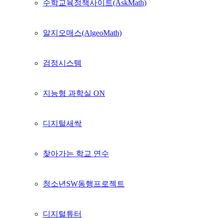
수학교육정책사이트(AskMath)
알지오매스(AlgeoMath)
검정시스템
지능형 과학실 ON
디지털새싹
찾아가는 학교 연수
청소년SW동행프로젝트
디지털튜터