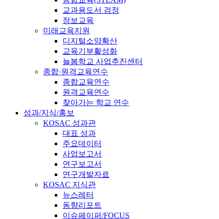
교과용도서 검정
정보교육
미래교육지원
디지털소양확산
교육기부활성화
늘봄학교 사업추진센터
종합·원격교육연수
종합교육연수
원격교육연수
찾아가는 학교 연수
성과/지식/홍보
KOSAC 성과관
대표 성과
주요데이터
사업보고서
연구보고서
연구개발자료
KOSAC 지식관
뉴스레터
동향리포트
이슈페이퍼/FOCUS