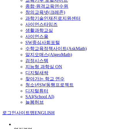
교육기부 포털사이트
종합·원격교육연수원
창의교육넷(크레존)
과학기술인재진로지원센터
사이언스타임즈
생활과학교실
사이언스올
SW중심사회포털
수학교육정책사이트(AskMath)
알지오매스(AlgeoMath)
검정시스템
지능형 과학실 ON
디지털새싹
찾아가는 학교 연수
청소년SW동행프로젝트
디지털튜터
SAI(School AI)
늘봄허브
로그인
사이트맵
ENGLISH