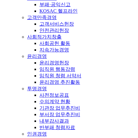
부패·공익신고
KOSAC 헬프라인
고객만족경영
고객서비스헌장
안전관리헌장
사회적가치창출
사회공헌 활동
지속가능경영
윤리경영
윤리경영헌장
임직원 행동강령
임직원 청렴 서약서
윤리경영 추진활동
투명경영
사전정보공표
수의계약 현황
기관장 업무추진비
부서장 업무추진비
내부감사결과
반부패 청렴자료
인권경영