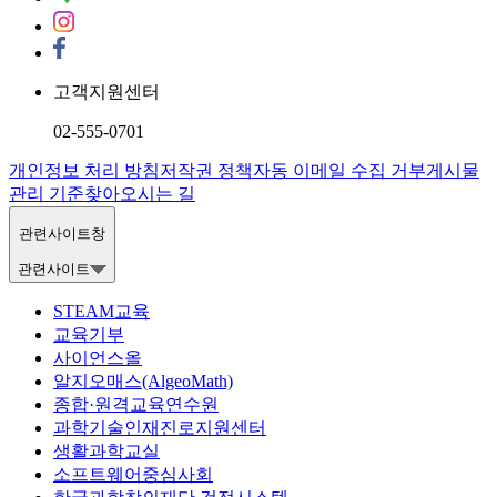
고객지원센터
02-555-0701
개인정보 처리 방침
저작권 정책
자동 이메일 수집 거부
게시물
관리 기준
찾아오시는 길
관련사이트창
관련사이트
STEAM교육
교육기부
사이언스올
알지오매스(AlgeoMath)
종합·원격교육연수원
과학기술인재진로지원센터
생활과학교실
소프트웨어중심사회