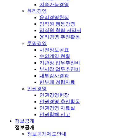
지속가능경영
윤리경영
윤리경영헌장
임직원 행동강령
임직원 청렴 서약서
윤리경영 추진활동
투명경영
사전정보공표
수의계약 현황
기관장 업무추진비
부서장 업무추진비
내부감사결과
반부패 청렴자료
인권경영
인권경영헌장
인권경영 추진활동
인권경영 자료실
인권침해 신고
정보공개
정보공개
정보공개제도안내