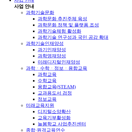
사업 안내
사업 안내
과학기술문화
과학문화 추진주체 육성
과학문화 정책 및 플랫폼 조성
과학기술체험 활성화
과학기술 연구성과 국민 공감 확대
과학기술인재양성
과기인재양성
과학영재양성
미래디지털인재양성
과학ㆍ수학ㆍ정보ㆍ융합교육
과학교육
수학교육
융합교육(STEAM)
교과용도서 검정
정보교육
미래교육지원
디지털소양확산
교육기부활성화
늘봄학교 사업추진센터
종합·원격교육연수