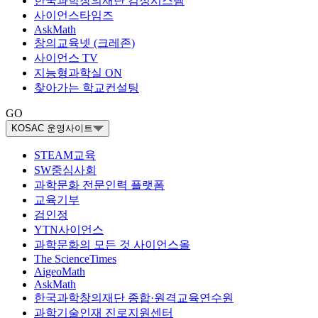
한국과학창의재단 검정시스템
사이언스타임즈
AskMath
창의교육넷 (크레존)
사이언스 TV
지능형과학실 ON
찾아가는 학교컨설팅
GO
KOSAC 운영사이트
STEAM교육
SW중심사회
과학문화 전문인력 플랫폼
교육기부
검인정
YTN사이언스
과학문화의 모든 것 사이언스올
The ScienceTimes
AigeoMath
AskMath
한국과학창의재단 종합·원격교육연수원
과학기술인재 진로지원센터