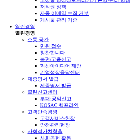
고정형 영상정보처리기기 운영·관리 방침
저작권 정책
자동 이메일 수집 거부
게시물 관리 기준
열린경영
열린경영
소통 공간
민원 접수
칭찬합니다
불편/고충신고
혁신아이디어 제안
기업성장응답센터
제증명서 발급
제증명서 발급
클린신고센터
부패·공익신고
KOSAC 헬프라인
고객만족경영
고객서비스헌장
안전관리헌장
사회적가치창출
사회공헌 활동