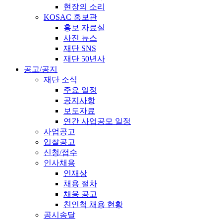
현장의 소리
KOSAC 홍보관
홍보 자료실
사진 뉴스
재단 SNS
재단 50년사
공고/공지
재단 소식
주요 일정
공지사항
보도자료
연간 사업공모 일정
사업공고
입찰공고
신청/접수
인사채용
인재상
채용 절차
채용 공고
친인척 채용 현황
공시송달