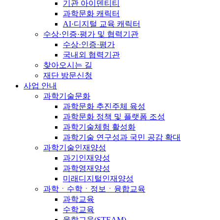
기관 아이덴티티
과학문화 캐릭터
AI·디지털 교육 캐릭터
수상·인증·평가 및 협력기관
수상·인증·평가
국내외 협력기관
찾아오시는 길
재단 방문신청
사업 안내
과학기술문화
과학문화 추진주체 육성
과학문화 정책 및 플랫폼 조성
과학기술체험 활성화
과학기술 연구성과 국민 공감 확대
과학기술인재양성
과기인재양성
과학영재양성
미래디지털인재양성
과학ㆍ수학ㆍ정보ㆍ융합교육
과학교육
수학교육
융합교육(STEAM)