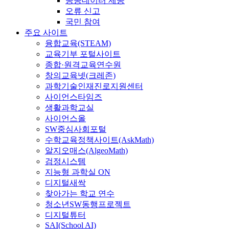
공공데이터 제공
오류 신고
국민 참여
주요 사이트
융합교육(STEAM)
교육기부 포털사이트
종합·원격교육연수원
창의교육넷(크레존)
과학기술인재진로지원센터
사이언스타임즈
생활과학교실
사이언스올
SW중심사회포털
수학교육정책사이트(AskMath)
알지오매스(AlgeoMath)
검정시스템
지능형 과학실 ON
디지털새싹
찾아가는 학교 연수
청소년SW동행프로젝트
디지털튜터
SAI(School AI)