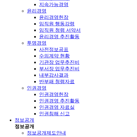
지속가능경영
윤리경영
윤리경영헌장
임직원 행동강령
임직원 청렴 서약서
윤리경영 추진활동
투명경영
사전정보공표
수의계약 현황
기관장 업무추진비
부서장 업무추진비
내부감사결과
반부패 청렴자료
인권경영
인권경영헌장
인권경영 추진활동
인권경영 자료실
인권침해 신고
정보공개
정보공개
정보공개제도안내