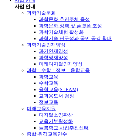
사업 안내
사업 안내
과학기술문화
과학문화 추진주체 육성
과학문화 정책 및 플랫폼 조성
과학기술체험 활성화
과학기술 연구성과 국민 공감 확대
과학기술인재양성
과기인재양성
과학영재양성
미래디지털인재양성
과학ㆍ수학ㆍ정보ㆍ융합교육
과학교육
수학교육
융합교육(STEAM)
교과용도서 검정
정보교육
미래교육지원
디지털소양확산
교육기부활성화
늘봄학교 사업추진센터
종합·원격교육연수