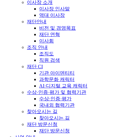
이사장 소개
이사장 인사말
역대 이사장
재단안내
비전 및 경영목표
재단 연혁
이사회
조직 안내
조직도
직원 검색
재단 CI
기관 아이덴티티
과학문화 캐릭터
AI·디지털 교육 캐릭터
수상·인증·평가 및 협력기관
수상·인증·평가
국내외 협력기관
찾아오시는 길
찾아오시는 길
재단 방문신청
재단 방문신청