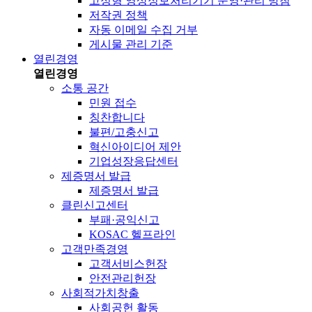
고정형 영상정보처리기기 운영·관리 방침
저작권 정책
자동 이메일 수집 거부
게시물 관리 기준
열린경영
열린경영
소통 공간
민원 접수
칭찬합니다
불편/고충신고
혁신아이디어 제안
기업성장응답센터
제증명서 발급
제증명서 발급
클린신고센터
부패·공익신고
KOSAC 헬프라인
고객만족경영
고객서비스헌장
안전관리헌장
사회적가치창출
사회공헌 활동