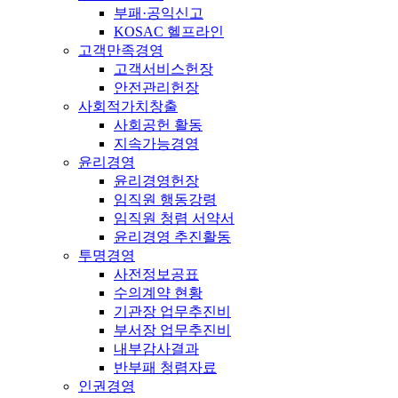
부패·공익신고
KOSAC 헬프라인
고객만족경영
고객서비스헌장
안전관리헌장
사회적가치창출
사회공헌 활동
지속가능경영
윤리경영
윤리경영헌장
임직원 행동강령
임직원 청렴 서약서
윤리경영 추진활동
투명경영
사전정보공표
수의계약 현황
기관장 업무추진비
부서장 업무추진비
내부감사결과
반부패 청렴자료
인권경영