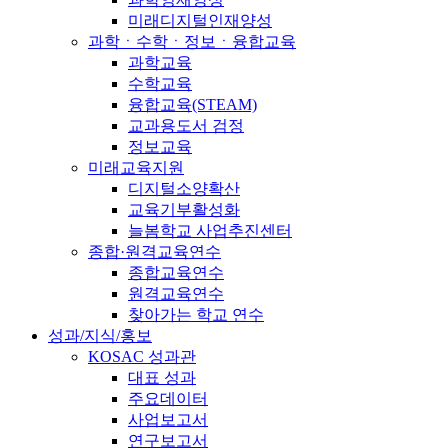
미래디지털인재양성
과학ㆍ수학ㆍ정보ㆍ융합교육
과학교육
수학교육
융합교육(STEAM)
교과용도서 검정
정보교육
미래교육지원
디지털소양확산
교육기부활성화
늘봄학교 사업추진센터
종합·원격교육연수
종합교육연수
원격교육연수
찾아가는 학교 연수
성과/지식/홍보
KOSAC 성과관
대표 성과
주요데이터
사업보고서
연구보고서