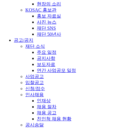
현장의 소리
KOSAC 홍보관
홍보 자료실
사진 뉴스
재단 SNS
재단 50년사
공고/공지
재단 소식
주요 일정
공지사항
보도자료
연간 사업공모 일정
사업공고
입찰공고
신청/접수
인사채용
인재상
채용 절차
채용 공고
친인척 채용 현황
공시송달