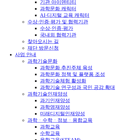
기관 아이덴티티
과학문화 캐릭터
AI·디지털 교육 캐릭터
수상·인증·평가 및 협력기관
수상·인증·평가
국내외 협력기관
찾아오시는 길
재단 방문신청
사업 안내
과학기술문화
과학문화 추진주체 육성
과학문화 정책 및 플랫폼 조성
과학기술체험 활성화
과학기술 연구성과 국민 공감 확대
과학기술인재양성
과기인재양성
과학영재양성
미래디지털인재양성
과학ㆍ수학ㆍ정보ㆍ융합교육
과학교육
수학교육
융합교육(STEAM)