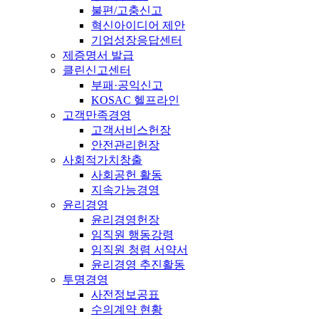
불편/고충신고
혁신아이디어 제안
기업성장응답센터
제증명서 발급
클린신고센터
부패·공익신고
KOSAC 헬프라인
고객만족경영
고객서비스헌장
안전관리헌장
사회적가치창출
사회공헌 활동
지속가능경영
윤리경영
윤리경영헌장
임직원 행동강령
임직원 청렴 서약서
윤리경영 추진활동
투명경영
사전정보공표
수의계약 현황