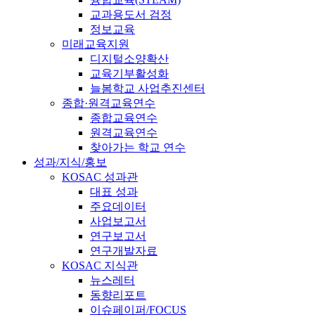
교과용도서 검정
정보교육
미래교육지원
디지털소양확산
교육기부활성화
늘봄학교 사업추진센터
종합·원격교육연수
종합교육연수
원격교육연수
찾아가는 학교 연수
성과/지식/홍보
KOSAC 성과관
대표 성과
주요데이터
사업보고서
연구보고서
연구개발자료
KOSAC 지식관
뉴스레터
동향리포트
이슈페이퍼/FOCUS