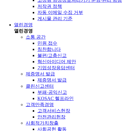
고정형 영상정보처리기기 운영·관리 방침
저작권 정책
자동 이메일 수집 거부
게시물 관리 기준
열린경영
열린경영
소통 공간
민원 접수
칭찬합니다
불편/고충신고
혁신아이디어 제안
기업성장응답센터
제증명서 발급
제증명서 발급
클린신고센터
부패·공익신고
KOSAC 헬프라인
고객만족경영
고객서비스헌장
안전관리헌장
사회적가치창출
사회공헌 활동