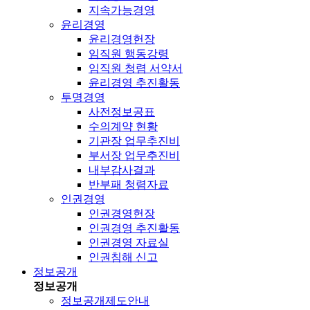
지속가능경영
윤리경영
윤리경영헌장
임직원 행동강령
임직원 청렴 서약서
윤리경영 추진활동
투명경영
사전정보공표
수의계약 현황
기관장 업무추진비
부서장 업무추진비
내부감사결과
반부패 청렴자료
인권경영
인권경영헌장
인권경영 추진활동
인권경영 자료실
인권침해 신고
정보공개
정보공개
정보공개제도안내