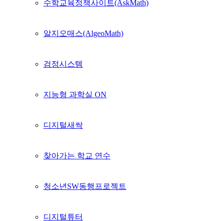
수학교육정책사이트(AskMath)
알지오매스(AlgeoMath)
검정시스템
지능형 과학실 ON
디지털새싹
찾아가는 학교 연수
청소년SW동행프로젝트
디지털튜터