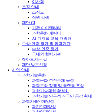
이사회
조직 안내
조직도
직원 검색
재단 CI
기관 아이덴티티
과학문화 캐릭터
AI·디지털 교육 캐릭터
수상·인증·평가 및 협력기관
수상·인증·평가
국내외 협력기관
찾아오시는 길
재단 방문신청
사업 안내
과학기술문화
과학문화 추진주체 육성
과학문화 정책 및 플랫폼 조성
과학기술체험 활성화
과학기술 연구성과 국민 공감 확대
과학기술인재양성
과기인재양성
과학영재양성