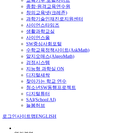
교육기부 포털사이트
종합·원격교육연수원
창의교육넷(크레존)
과학기술인재진로지원센터
사이언스타임즈
생활과학교실
사이언스올
SW중심사회포털
수학교육정책사이트(AskMath)
알지오매스(AlgeoMath)
검정시스템
지능형 과학실 ON
디지털새싹
찾아가는 학교 연수
청소년SW동행프로젝트
디지털튜터
SAI(School AI)
늘봄허브
로그인
사이트맵
ENGLISH