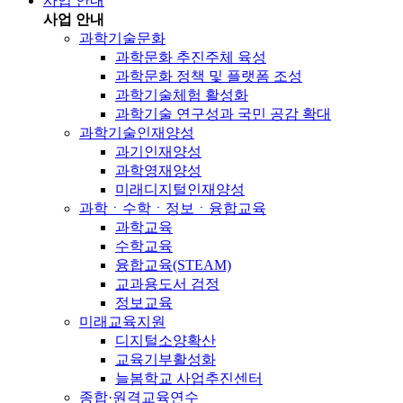
사업 안내
사업 안내
과학기술문화
과학문화 추진주체 육성
과학문화 정책 및 플랫폼 조성
과학기술체험 활성화
과학기술 연구성과 국민 공감 확대
과학기술인재양성
과기인재양성
과학영재양성
미래디지털인재양성
과학ㆍ수학ㆍ정보ㆍ융합교육
과학교육
수학교육
융합교육(STEAM)
교과용도서 검정
정보교육
미래교육지원
디지털소양확산
교육기부활성화
늘봄학교 사업추진센터
종합·원격교육연수