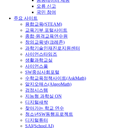
공공데이터 제공
오류 신고
국민 참여
주요 사이트
융합교육(STEAM)
교육기부 포털사이트
종합·원격교육연수원
창의교육넷(크레존)
과학기술인재진로지원센터
사이언스타임즈
생활과학교실
사이언스올
SW중심사회포털
수학교육정책사이트(AskMath)
알지오매스(AlgeoMath)
검정시스템
지능형 과학실 ON
디지털새싹
찾아가는 학교 연수
청소년SW동행프로젝트
디지털튜터
SAI(School AI)