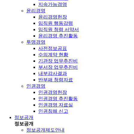
지속가능경영
윤리경영
윤리경영헌장
임직원 행동강령
임직원 청렴 서약서
윤리경영 추진활동
투명경영
사전정보공표
수의계약 현황
기관장 업무추진비
부서장 업무추진비
내부감사결과
반부패 청렴자료
인권경영
인권경영헌장
인권경영 추진활동
인권경영 자료실
인권침해 신고
정보공개
정보공개
정보공개제도안내