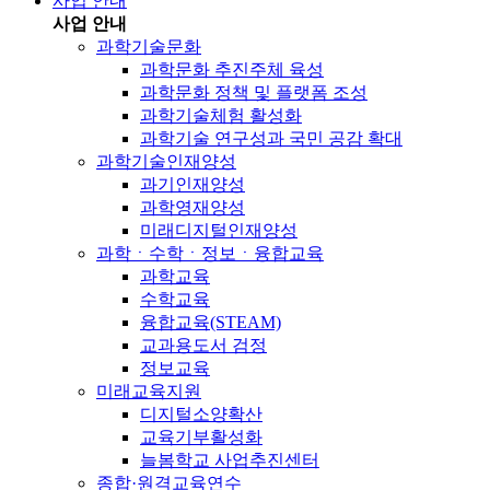
사업 안내
사업 안내
과학기술문화
과학문화 추진주체 육성
과학문화 정책 및 플랫폼 조성
과학기술체험 활성화
과학기술 연구성과 국민 공감 확대
과학기술인재양성
과기인재양성
과학영재양성
미래디지털인재양성
과학ㆍ수학ㆍ정보ㆍ융합교육
과학교육
수학교육
융합교육(STEAM)
교과용도서 검정
정보교육
미래교육지원
디지털소양확산
교육기부활성화
늘봄학교 사업추진센터
종합·원격교육연수