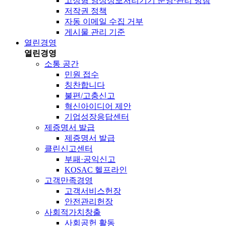
고정형 영상정보처리기기 운영·관리 방침
저작권 정책
자동 이메일 수집 거부
게시물 관리 기준
열린경영
열린경영
소통 공간
민원 접수
칭찬합니다
불편/고충신고
혁신아이디어 제안
기업성장응답센터
제증명서 발급
제증명서 발급
클린신고센터
부패·공익신고
KOSAC 헬프라인
고객만족경영
고객서비스헌장
안전관리헌장
사회적가치창출
사회공헌 활동