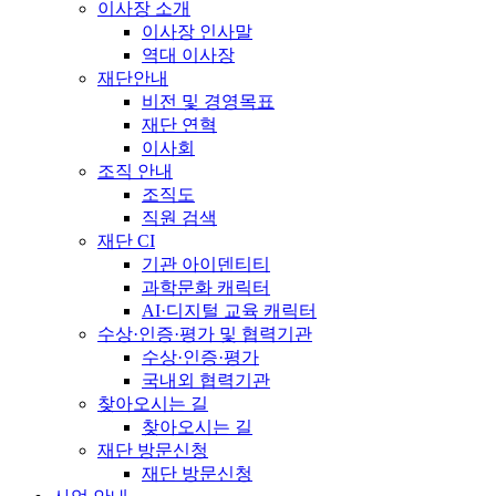
이사장 소개
이사장 인사말
역대 이사장
재단안내
비전 및 경영목표
재단 연혁
이사회
조직 안내
조직도
직원 검색
재단 CI
기관 아이덴티티
과학문화 캐릭터
AI·디지털 교육 캐릭터
수상·인증·평가 및 협력기관
수상·인증·평가
국내외 협력기관
찾아오시는 길
찾아오시는 길
재단 방문신청
재단 방문신청