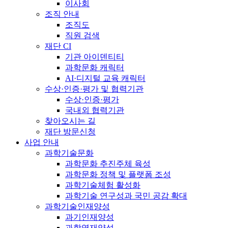
이사회
조직 안내
조직도
직원 검색
재단 CI
기관 아이덴티티
과학문화 캐릭터
AI·디지털 교육 캐릭터
수상·인증·평가 및 협력기관
수상·인증·평가
국내외 협력기관
찾아오시는 길
재단 방문신청
사업 안내
과학기술문화
과학문화 추진주체 육성
과학문화 정책 및 플랫폼 조성
과학기술체험 활성화
과학기술 연구성과 국민 공감 확대
과학기술인재양성
과기인재양성
과학영재양성