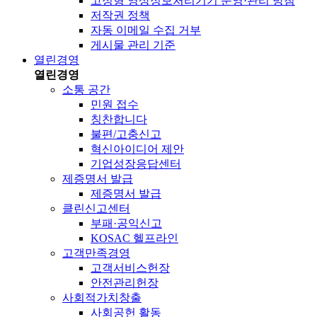
고정형 영상정보처리기기 운영·관리 방침
저작권 정책
자동 이메일 수집 거부
게시물 관리 기준
열린경영
열린경영
소통 공간
민원 접수
칭찬합니다
불편/고충신고
혁신아이디어 제안
기업성장응답센터
제증명서 발급
제증명서 발급
클린신고센터
부패·공익신고
KOSAC 헬프라인
고객만족경영
고객서비스헌장
안전관리헌장
사회적가치창출
사회공헌 활동