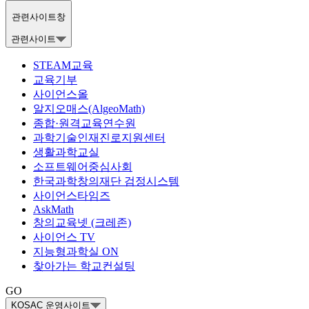
관련사이트창
관련사이트
STEAM교육
교육기부
사이언스올
알지오매스(AlgeoMath)
종합·원격교육연수원
과학기술인재진로지원센터
생활과학교실
소프트웨어중심사회
한국과학창의재단 검정시스템
사이언스타임즈
AskMath
창의교육넷 (크레존)
사이언스 TV
지능형과학실 ON
찾아가는 학교컨설팅
GO
KOSAC 운영사이트