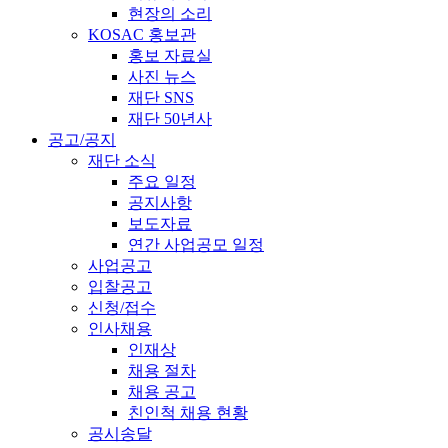
현장의 소리
KOSAC 홍보관
홍보 자료실
사진 뉴스
재단 SNS
재단 50년사
공고/공지
재단 소식
주요 일정
공지사항
보도자료
연간 사업공모 일정
사업공고
입찰공고
신청/접수
인사채용
인재상
채용 절차
채용 공고
친인척 채용 현황
공시송달