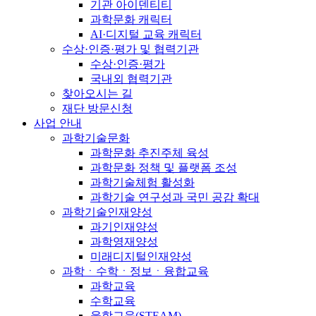
기관 아이덴티티
과학문화 캐릭터
AI·디지털 교육 캐릭터
수상·인증·평가 및 협력기관
수상·인증·평가
국내외 협력기관
찾아오시는 길
재단 방문신청
사업 안내
과학기술문화
과학문화 추진주체 육성
과학문화 정책 및 플랫폼 조성
과학기술체험 활성화
과학기술 연구성과 국민 공감 확대
과학기술인재양성
과기인재양성
과학영재양성
미래디지털인재양성
과학ㆍ수학ㆍ정보ㆍ융합교육
과학교육
수학교육
융합교육(STEAM)