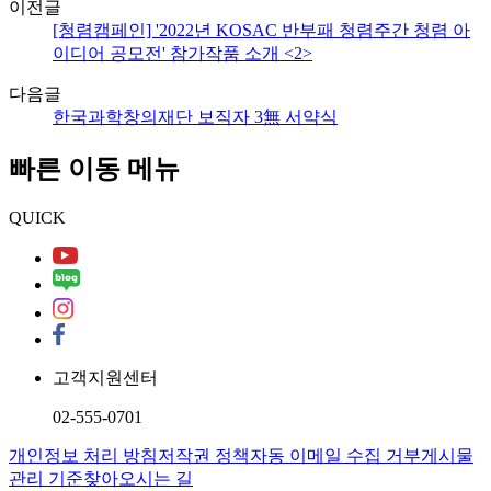
이전글
[청렴캠페인] '2022년 KOSAC 반부패 청렴주간 청렴 아
이디어 공모전' 참가작품 소개 <2>
다음글
한국과학창의재단 보직자 3無 서약식
빠른 이동 메뉴
QUICK
고객지원센터
02-555-0701
개인정보 처리 방침
저작권 정책
자동 이메일 수집 거부
게시물
관리 기준
찾아오시는 길