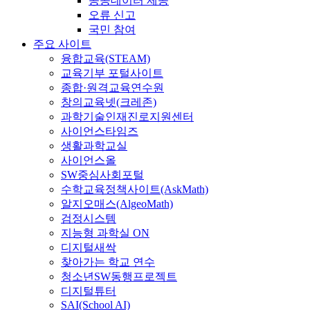
공공데이터 제공
오류 신고
국민 참여
주요 사이트
융합교육(STEAM)
교육기부 포털사이트
종합·원격교육연수원
창의교육넷(크레존)
과학기술인재진로지원센터
사이언스타임즈
생활과학교실
사이언스올
SW중심사회포털
수학교육정책사이트(AskMath)
알지오매스(AlgeoMath)
검정시스템
지능형 과학실 ON
디지털새싹
찾아가는 학교 연수
청소년SW동행프로젝트
디지털튜터
SAI(School AI)