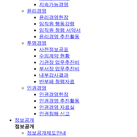
지속가능경영
윤리경영
윤리경영헌장
임직원 행동강령
임직원 청렴 서약서
윤리경영 추진활동
투명경영
사전정보공표
수의계약 현황
기관장 업무추진비
부서장 업무추진비
내부감사결과
반부패 청렴자료
인권경영
인권경영헌장
인권경영 추진활동
인권경영 자료실
인권침해 신고
정보공개
정보공개
정보공개제도안내