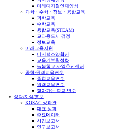
미래디지털인재양성
과학ㆍ수학ㆍ정보ㆍ융합교육
과학교육
수학교육
융합교육(STEAM)
교과용도서 검정
정보교육
미래교육지원
디지털소양확산
교육기부활성화
늘봄학교 사업추진센터
종합·원격교육연수
종합교육연수
원격교육연수
찾아가는 학교 연수
성과/지식/홍보
KOSAC 성과관
대표 성과
주요데이터
사업보고서
연구보고서