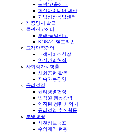
불편/고충신고
혁신아이디어 제안
기업성장응답센터
제증명서 발급
클린신고센터
부패·공익신고
KOSAC 헬프라인
고객만족경영
고객서비스헌장
안전관리헌장
사회적가치창출
사회공헌 활동
지속가능경영
윤리경영
윤리경영헌장
임직원 행동강령
임직원 청렴 서약서
윤리경영 추진활동
투명경영
사전정보공표
수의계약 현황