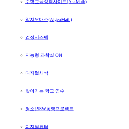
수학교육정책사이트(AskMath)
알지오매스(AlgeoMath)
검정시스템
지능형 과학실 ON
디지털새싹
찾아가는 학교 연수
청소년SW동행프로젝트
디지털튜터