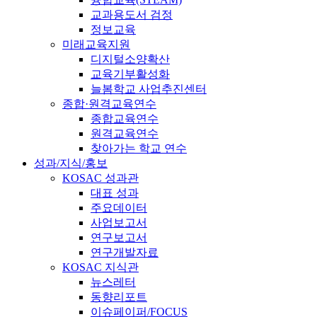
교과용도서 검정
정보교육
미래교육지원
디지털소양확산
교육기부활성화
늘봄학교 사업추진센터
종합·원격교육연수
종합교육연수
원격교육연수
찾아가는 학교 연수
성과/지식/홍보
KOSAC 성과관
대표 성과
주요데이터
사업보고서
연구보고서
연구개발자료
KOSAC 지식관
뉴스레터
동향리포트
이슈페이퍼/FOCUS