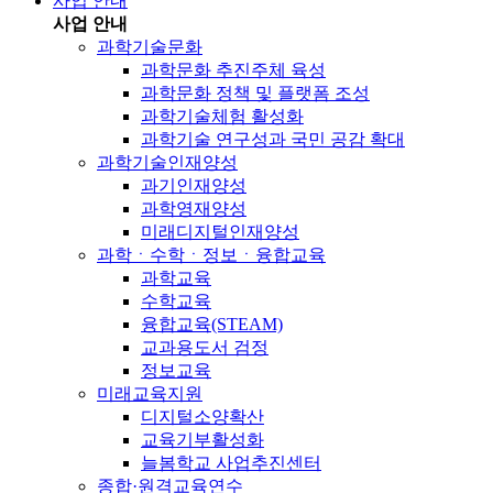
사업 안내
사업 안내
과학기술문화
과학문화 추진주체 육성
과학문화 정책 및 플랫폼 조성
과학기술체험 활성화
과학기술 연구성과 국민 공감 확대
과학기술인재양성
과기인재양성
과학영재양성
미래디지털인재양성
과학ㆍ수학ㆍ정보ㆍ융합교육
과학교육
수학교육
융합교육(STEAM)
교과용도서 검정
정보교육
미래교육지원
디지털소양확산
교육기부활성화
늘봄학교 사업추진센터
종합·원격교육연수