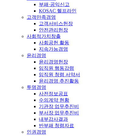
부패·공익신고
KOSAC 헬프라인
고객만족경영
고객서비스헌장
안전관리헌장
사회적가치창출
사회공헌 활동
지속가능경영
윤리경영
윤리경영헌장
임직원 행동강령
임직원 청렴 서약서
윤리경영 추진활동
투명경영
사전정보공표
수의계약 현황
기관장 업무추진비
부서장 업무추진비
내부감사결과
반부패 청렴자료
인권경영