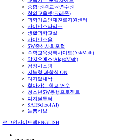
교육기부 포털사이트
종합·원격교육연수원
창의교육넷(크레존)
과학기술인재진로지원센터
사이언스타임즈
생활과학교실
사이언스올
SW중심사회포털
수학교육정책사이트(AskMath)
알지오매스(AlgeoMath)
검정시스템
지능형 과학실 ON
디지털새싹
찾아가는 학교 연수
청소년SW동행프로젝트
디지털튜터
SAI(School AI)
늘봄허브
로그인
사이트맵
ENGLISH