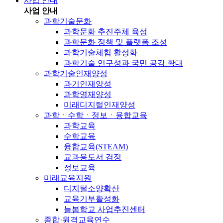
사업 안내
사업 안내
과학기술문화
과학문화 추진주체 육성
과학문화 정책 및 플랫폼 조성
과학기술체험 활성화
과학기술 연구성과 국민 공감 확대
과학기술인재양성
과기인재양성
과학영재양성
미래디지털인재양성
과학ㆍ수학ㆍ정보ㆍ융합교육
과학교육
수학교육
융합교육(STEAM)
교과용도서 검정
정보교육
미래교육지원
디지털소양확산
교육기부활성화
늘봄학교 사업추진센터
종합·원격교육연수