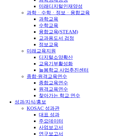
미래디지털인재양성
과학ㆍ수학ㆍ정보ㆍ융합교육
과학교육
수학교육
융합교육(STEAM)
교과용도서 검정
정보교육
미래교육지원
디지털소양확산
교육기부활성화
늘봄학교 사업추진센터
종합·원격교육연수
종합교육연수
원격교육연수
찾아가는 학교 연수
성과/지식/홍보
KOSAC 성과관
대표 성과
주요데이터
사업보고서
연구보고서