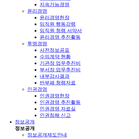
지속가능경영
윤리경영
윤리경영헌장
임직원 행동강령
임직원 청렴 서약서
윤리경영 추진활동
투명경영
사전정보공표
수의계약 현황
기관장 업무추진비
부서장 업무추진비
내부감사결과
반부패 청렴자료
인권경영
인권경영헌장
인권경영 추진활동
인권경영 자료실
인권침해 신고
정보공개
정보공개
정보공개제도안내