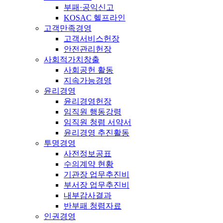
부패·공익신고
KOSAC 헬프라인
고객만족경영
고객서비스헌장
안전관리헌장
사회적가치창출
사회공헌 활동
지속가능경영
윤리경영
윤리경영헌장
임직원 행동강령
임직원 청렴 서약서
윤리경영 추진활동
투명경영
사전정보공표
수의계약 현황
기관장 업무추진비
부서장 업무추진비
내부감사결과
반부패 청렴자료
인권경영