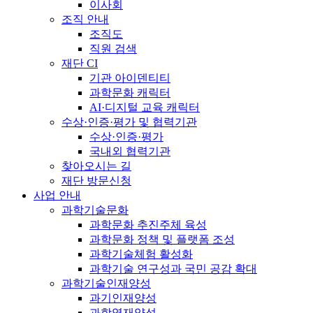
이사회
조직 안내
조직도
직원 검색
재단 CI
기관 아이덴티티
과학문화 캐릭터
AI·디지털 교육 캐릭터
수상·인증·평가 및 협력기관
수상·인증·평가
국내외 협력기관
찾아오시는 길
재단 방문신청
사업 안내
과학기술문화
과학문화 추진주체 육성
과학문화 정책 및 플랫폼 조성
과학기술체험 활성화
과학기술 연구성과 국민 공감 확대
과학기술인재양성
과기인재양성
과학영재양성