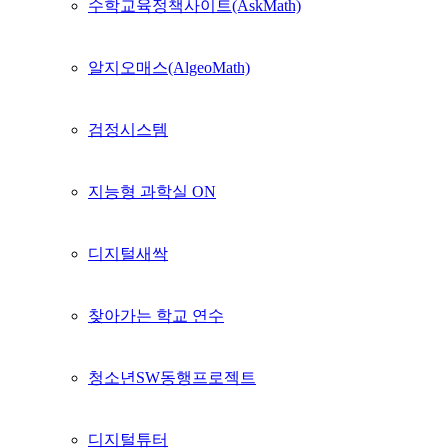
수학교육정책사이트(AskMath)
알지오매스(AlgeoMath)
검정시스템
지능형 과학실 ON
디지털새싹
찾아가는 학교 연수
청소년SW동행프로젝트
디지털튜터