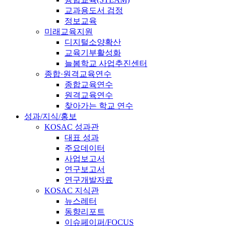
교과용도서 검정
정보교육
미래교육지원
디지털소양확산
교육기부활성화
늘봄학교 사업추진센터
종합·원격교육연수
종합교육연수
원격교육연수
찾아가는 학교 연수
성과/지식/홍보
KOSAC 성과관
대표 성과
주요데이터
사업보고서
연구보고서
연구개발자료
KOSAC 지식관
뉴스레터
동향리포트
이슈페이퍼/FOCUS