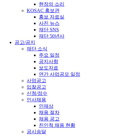
현장의 소리
KOSAC 홍보관
홍보 자료실
사진 뉴스
재단 SNS
재단 50년사
공고/공지
재단 소식
주요 일정
공지사항
보도자료
연간 사업공모 일정
사업공고
입찰공고
신청/접수
인사채용
인재상
채용 절차
채용 공고
친인척 채용 현황
공시송달