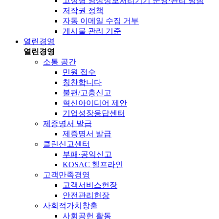
고정형 영상정보처리기기 운영·관리 방침
저작권 정책
자동 이메일 수집 거부
게시물 관리 기준
열린경영
열린경영
소통 공간
민원 접수
칭찬합니다
불편/고충신고
혁신아이디어 제안
기업성장응답센터
제증명서 발급
제증명서 발급
클린신고센터
부패·공익신고
KOSAC 헬프라인
고객만족경영
고객서비스헌장
안전관리헌장
사회적가치창출
사회공헌 활동