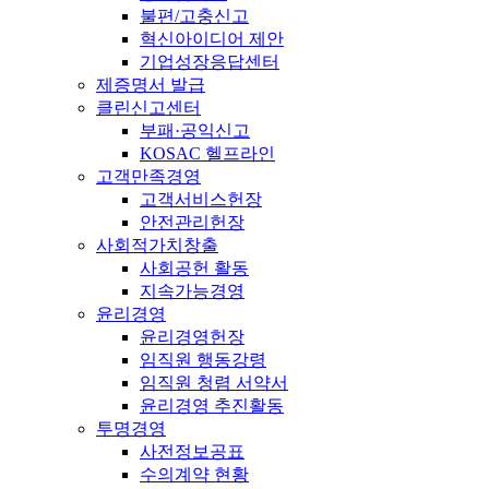
불편/고충신고
혁신아이디어 제안
기업성장응답센터
제증명서 발급
클린신고센터
부패·공익신고
KOSAC 헬프라인
고객만족경영
고객서비스헌장
안전관리헌장
사회적가치창출
사회공헌 활동
지속가능경영
윤리경영
윤리경영헌장
임직원 행동강령
임직원 청렴 서약서
윤리경영 추진활동
투명경영
사전정보공표
수의계약 현황