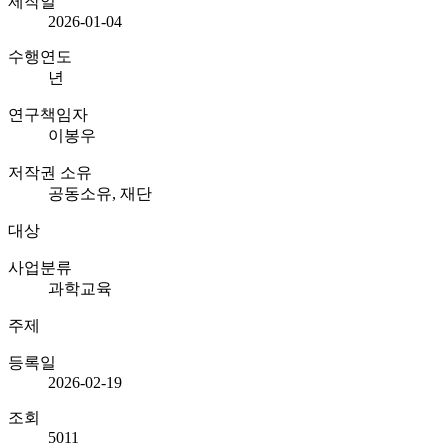
제작일
2026-01-04
수행연도
년
연구책임자
이봉우
저작권 소유
공동소유, 재단
대상
사업분류
과학교육
주제
등록일
2026-02-19
조회
5011