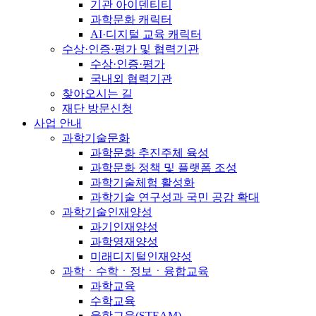
기관 아이덴티티
과학문화 캐릭터
AI·디지털 교육 캐릭터
수상·인증·평가 및 협력기관
수상·인증·평가
국내외 협력기관
찾아오시는 길
재단 방문신청
사업 안내
과학기술문화
과학문화 추진주체 육성
과학문화 정책 및 플랫폼 조성
과학기술체험 활성화
과학기술 연구성과 국민 공감 확대
과학기술인재양성
과기인재양성
과학영재양성
미래디지털인재양성
과학ㆍ수학ㆍ정보ㆍ융합교육
과학교육
수학교육
융합교육(STEAM)