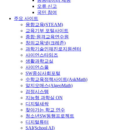
공공데이터 제공
오류 신고
국민 참여
주요 사이트
융합교육(STEAM)
교육기부 포털사이트
종합·원격교육연수원
창의교육넷(크레존)
과학기술인재진로지원센터
사이언스타임즈
생활과학교실
사이언스올
SW중심사회포털
수학교육정책사이트(AskMath)
알지오매스(AlgeoMath)
검정시스템
지능형 과학실 ON
디지털새싹
찾아가는 학교 연수
청소년SW동행프로젝트
디지털튜터
SAI(School AI)