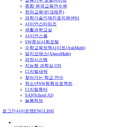
교육기부 포털사이트
종합·원격교육연수원
창의교육넷(크레존)
과학기술인재진로지원센터
사이언스타임즈
생활과학교실
사이언스올
SW중심사회포털
수학교육정책사이트(AskMath)
알지오매스(AlgeoMath)
검정시스템
지능형 과학실 ON
디지털새싹
찾아가는 학교 연수
청소년SW동행프로젝트
디지털튜터
SAI(School AI)
늘봄허브
로그인
사이트맵
ENGLISH