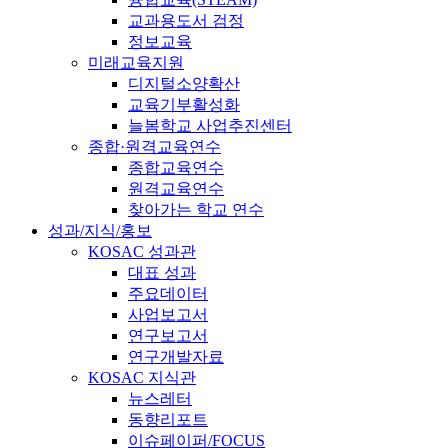
교과용도서 검정
정보교육
미래교육지원
디지털소양확산
교육기부활성화
늘봄학교 사업추진센터
종합·원격교육연수
종합교육연수
원격교육연수
찾아가는 학교 연수
성과/지식/홍보
KOSAC 성과관
대표 성과
주요데이터
사업보고서
연구보고서
연구개발자료
KOSAC 지식관
뉴스레터
동향리포트
이슈페이퍼/FOCUS