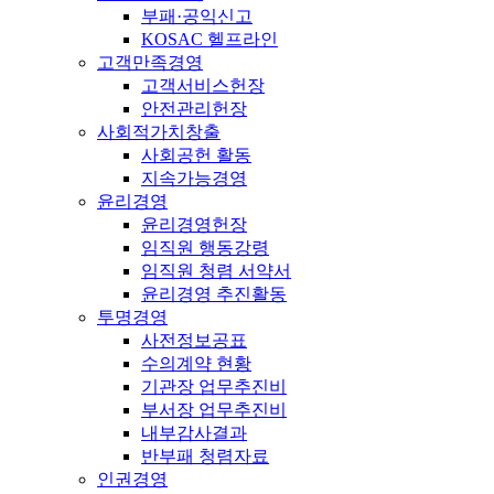
부패·공익신고
KOSAC 헬프라인
고객만족경영
고객서비스헌장
안전관리헌장
사회적가치창출
사회공헌 활동
지속가능경영
윤리경영
윤리경영헌장
임직원 행동강령
임직원 청렴 서약서
윤리경영 추진활동
투명경영
사전정보공표
수의계약 현황
기관장 업무추진비
부서장 업무추진비
내부감사결과
반부패 청렴자료
인권경영