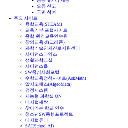
공공데이터 제공
오류 신고
국민 참여
주요 사이트
융합교육(STEAM)
교육기부 포털사이트
종합·원격교육연수원
창의교육넷(크레존)
과학기술인재진로지원센터
사이언스타임즈
생활과학교실
사이언스올
SW중심사회포털
수학교육정책사이트(AskMath)
알지오매스(AlgeoMath)
검정시스템
지능형 과학실 ON
디지털새싹
찾아가는 학교 연수
청소년SW동행프로젝트
디지털튜터
SAI(School AI)