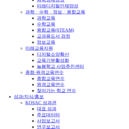
미래디지털인재양성
과학ㆍ수학ㆍ정보ㆍ융합교육
과학교육
수학교육
융합교육(STEAM)
교과용도서 검정
정보교육
미래교육지원
디지털소양확산
교육기부활성화
늘봄학교 사업추진센터
종합·원격교육연수
종합교육연수
원격교육연수
찾아가는 학교 연수
성과/지식/홍보
KOSAC 성과관
대표 성과
주요데이터
사업보고서
연구보고서