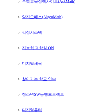
수학교육정책사이트(AskMath)
알지오매스(AlgeoMath)
검정시스템
지능형 과학실 ON
디지털새싹
찾아가는 학교 연수
청소년SW동행프로젝트
디지털튜터