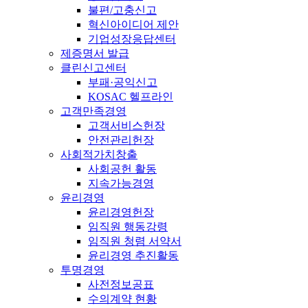
불편/고충신고
혁신아이디어 제안
기업성장응답센터
제증명서 발급
클린신고센터
부패·공익신고
KOSAC 헬프라인
고객만족경영
고객서비스헌장
안전관리헌장
사회적가치창출
사회공헌 활동
지속가능경영
윤리경영
윤리경영헌장
임직원 행동강령
임직원 청렴 서약서
윤리경영 추진활동
투명경영
사전정보공표
수의계약 현황