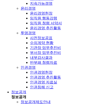
지속가능경영
윤리경영
윤리경영헌장
임직원 행동강령
임직원 청렴 서약서
윤리경영 추진활동
투명경영
사전정보공표
수의계약 현황
기관장 업무추진비
부서장 업무추진비
내부감사결과
반부패 청렴자료
인권경영
인권경영헌장
인권경영 추진활동
인권경영 자료실
인권침해 신고
정보공개
정보공개
정보공개제도안내