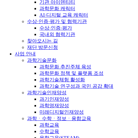
기관 아이덴티티
과학문화 캐릭터
AI·디지털 교육 캐릭터
수상·인증·평가 및 협력기관
수상·인증·평가
국내외 협력기관
찾아오시는 길
재단 방문신청
사업 안내
과학기술문화
과학문화 추진주체 육성
과학문화 정책 및 플랫폼 조성
과학기술체험 활성화
과학기술 연구성과 국민 공감 확대
과학기술인재양성
과기인재양성
과학영재양성
미래디지털인재양성
과학ㆍ수학ㆍ정보ㆍ융합교육
과학교육
수학교육
융합교육(STEAM)