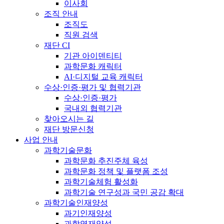
이사회
조직 안내
조직도
직원 검색
재단 CI
기관 아이덴티티
과학문화 캐릭터
AI·디지털 교육 캐릭터
수상·인증·평가 및 협력기관
수상·인증·평가
국내외 협력기관
찾아오시는 길
재단 방문신청
사업 안내
과학기술문화
과학문화 추진주체 육성
과학문화 정책 및 플랫폼 조성
과학기술체험 활성화
과학기술 연구성과 국민 공감 확대
과학기술인재양성
과기인재양성
과학영재양성