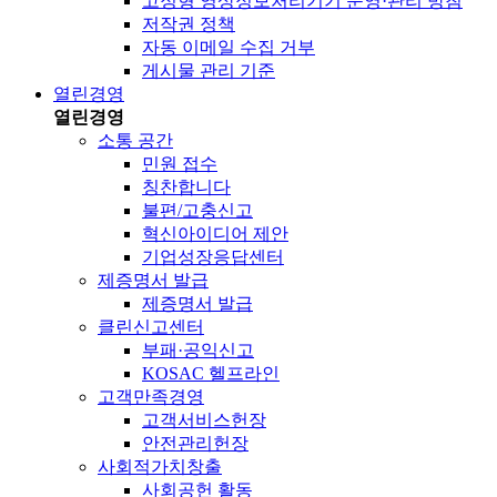
고정형 영상정보처리기기 운영·관리 방침
저작권 정책
자동 이메일 수집 거부
게시물 관리 기준
열린경영
열린경영
소통 공간
민원 접수
칭찬합니다
불편/고충신고
혁신아이디어 제안
기업성장응답센터
제증명서 발급
제증명서 발급
클린신고센터
부패·공익신고
KOSAC 헬프라인
고객만족경영
고객서비스헌장
안전관리헌장
사회적가치창출
사회공헌 활동