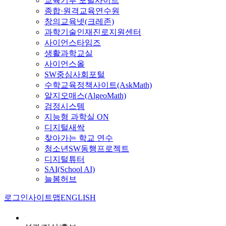
교육기부 포털사이트
종합·원격교육연수원
창의교육넷(크레존)
과학기술인재진로지원센터
사이언스타임즈
생활과학교실
사이언스올
SW중심사회포털
수학교육정책사이트(AskMath)
알지오매스(AlgeoMath)
검정시스템
지능형 과학실 ON
디지털새싹
찾아가는 학교 연수
청소년SW동행프로젝트
디지털튜터
SAI(School AI)
늘봄허브
로그인
사이트맵
ENGLISH