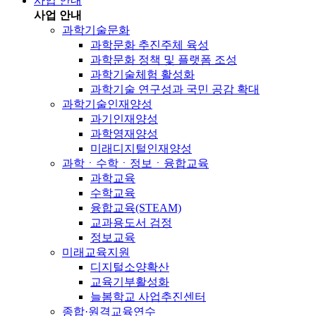
사업 안내
사업 안내
과학기술문화
과학문화 추진주체 육성
과학문화 정책 및 플랫폼 조성
과학기술체험 활성화
과학기술 연구성과 국민 공감 확대
과학기술인재양성
과기인재양성
과학영재양성
미래디지털인재양성
과학ㆍ수학ㆍ정보ㆍ융합교육
과학교육
수학교육
융합교육(STEAM)
교과용도서 검정
정보교육
미래교육지원
디지털소양확산
교육기부활성화
늘봄학교 사업추진센터
종합·원격교육연수