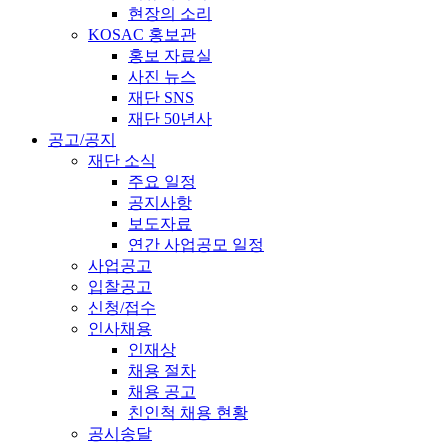
현장의 소리
KOSAC 홍보관
홍보 자료실
사진 뉴스
재단 SNS
재단 50년사
공고/공지
재단 소식
주요 일정
공지사항
보도자료
연간 사업공모 일정
사업공고
입찰공고
신청/접수
인사채용
인재상
채용 절차
채용 공고
친인척 채용 현황
공시송달