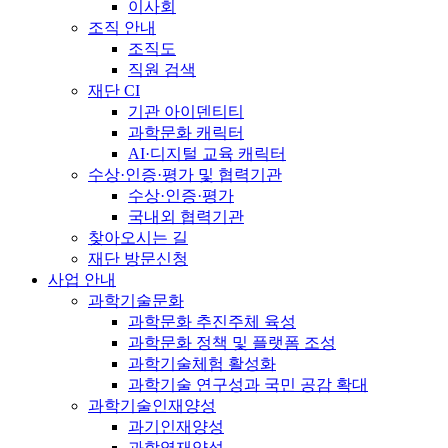
이사회
조직 안내
조직도
직원 검색
재단 CI
기관 아이덴티티
과학문화 캐릭터
AI·디지털 교육 캐릭터
수상·인증·평가 및 협력기관
수상·인증·평가
국내외 협력기관
찾아오시는 길
재단 방문신청
사업 안내
과학기술문화
과학문화 추진주체 육성
과학문화 정책 및 플랫폼 조성
과학기술체험 활성화
과학기술 연구성과 국민 공감 확대
과학기술인재양성
과기인재양성
과학영재양성