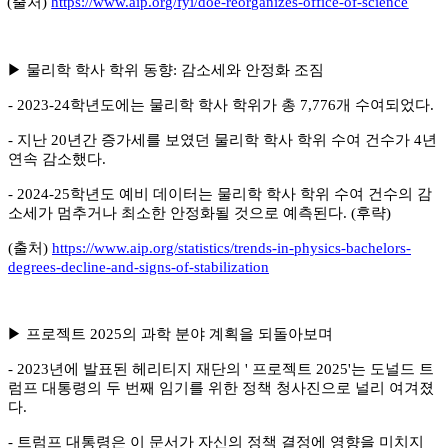
(
출처
)
https://www.aip.org/fyi/doe-reorganizes-office-of-science
▶
물리학 학사 학위 동향
:
감소세와 안정화 조짐
- 2023-24
학년도에는 물리학 학사 학위가 총
7,776
개 수여되었다
.
-
지난
20
년간 증가세를 보였던 물리학 학사 학위 수여 건수가
4
년
연속 감소했다
.
- 2024-25
학년도 예비 데이터는 물리학 학사 학위 수여 건수의 감
소세가 멈추거나 최소한 안정화될 것으로 예측된다
. (
후략
)
(
출처
)
https://www.aip.org/statistics/trends-in-physics-bachelors-
degrees-decline-and-signs-of-stabilization
▶
프로젝트
2025
의 과학 분야 계획을 되돌아보며
- 2023
년에 발표된 헤리티지 재단의
'
프로젝트
2025'
는 도널드 트
럼프 대통령의 두 번째 임기를 위한 정책 청사진으로 널리 여겨졌
다
.
-
트럼프 대통령은 이 문서가 자신의 정책 결정에 영향을 미치지