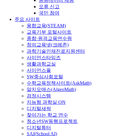
공공데이터 제공
오류 신고
국민 참여
주요 사이트
융합교육(STEAM)
교육기부 포털사이트
종합·원격교육연수원
창의교육넷(크레존)
과학기술인재진로지원센터
사이언스타임즈
생활과학교실
사이언스올
SW중심사회포털
수학교육정책사이트(AskMath)
알지오매스(AlgeoMath)
검정시스템
지능형 과학실 ON
디지털새싹
찾아가는 학교 연수
청소년SW동행프로젝트
디지털튜터
SAI(School AI)