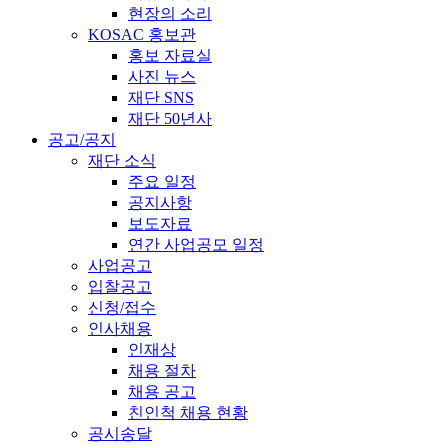
현장의 소리
KOSAC 홍보관
홍보 자료실
사진 뉴스
재단 SNS
재단 50년사
공고/공지
재단 소식
주요 일정
공지사항
보도자료
연간 사업공모 일정
사업공고
입찰공고
신청/접수
인사채용
인재상
채용 절차
채용 공고
친인척 채용 현황
공시송달