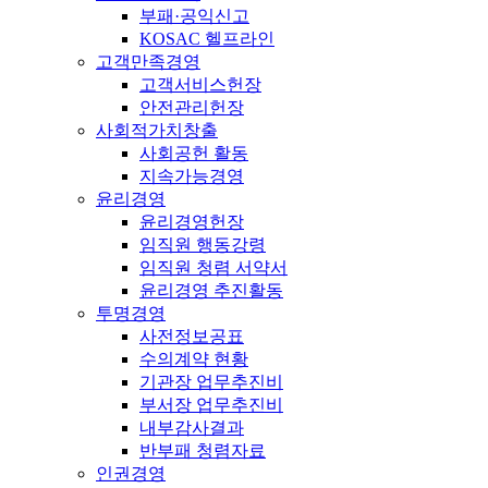
부패·공익신고
KOSAC 헬프라인
고객만족경영
고객서비스헌장
안전관리헌장
사회적가치창출
사회공헌 활동
지속가능경영
윤리경영
윤리경영헌장
임직원 행동강령
임직원 청렴 서약서
윤리경영 추진활동
투명경영
사전정보공표
수의계약 현황
기관장 업무추진비
부서장 업무추진비
내부감사결과
반부패 청렴자료
인권경영