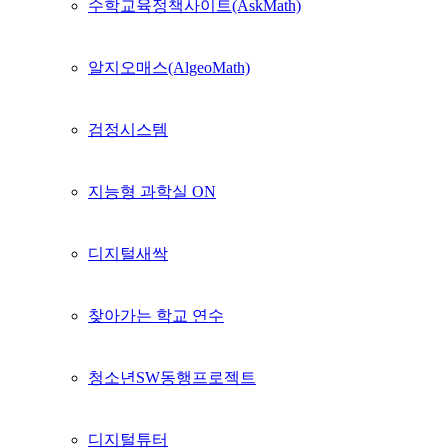
수학교육정책사이트(AskMath)
알지오매스(AlgeoMath)
검정시스템
지능형 과학실 ON
디지털새싹
찾아가는 학교 연수
청소년SW동행프로젝트
디지털튜터