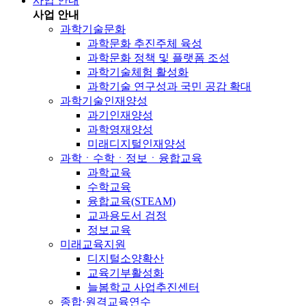
사업 안내
사업 안내
과학기술문화
과학문화 추진주체 육성
과학문화 정책 및 플랫폼 조성
과학기술체험 활성화
과학기술 연구성과 국민 공감 확대
과학기술인재양성
과기인재양성
과학영재양성
미래디지털인재양성
과학ㆍ수학ㆍ정보ㆍ융합교육
과학교육
수학교육
융합교육(STEAM)
교과용도서 검정
정보교육
미래교육지원
디지털소양확산
교육기부활성화
늘봄학교 사업추진센터
종합·원격교육연수