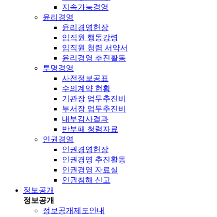
지속가능경영
윤리경영
윤리경영헌장
임직원 행동강령
임직원 청렴 서약서
윤리경영 추진활동
투명경영
사전정보공표
수의계약 현황
기관장 업무추진비
부서장 업무추진비
내부감사결과
반부패 청렴자료
인권경영
인권경영헌장
인권경영 추진활동
인권경영 자료실
인권침해 신고
정보공개
정보공개
정보공개제도안내