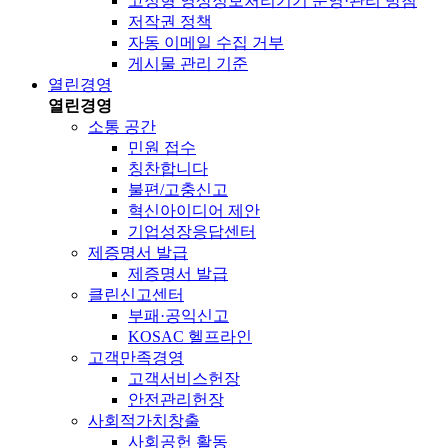
고정형 영상정보처리기기 운영·관리 방침
저작권 정책
자동 이메일 수집 거부
게시물 관리 기준
열린경영
열린경영
소통 공간
민원 접수
칭찬합니다
불편/고충신고
혁신아이디어 제안
기업성장응답센터
제증명서 발급
제증명서 발급
클린신고센터
부패·공익신고
KOSAC 헬프라인
고객만족경영
고객서비스헌장
안전관리헌장
사회적가치창출
사회공헌 활동