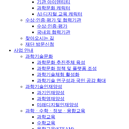
기관 아이덴티티
과학문화 캐릭터
AI·디지털 교육 캐릭터
수상·인증·평가 및 협력기관
수상·인증·평가
국내외 협력기관
찾아오시는 길
재단 방문신청
사업 안내
과학기술문화
과학문화 추진주체 육성
과학문화 정책 및 플랫폼 조성
과학기술체험 활성화
과학기술 연구성과 국민 공감 확대
과학기술인재양성
과기인재양성
과학영재양성
미래디지털인재양성
과학ㆍ수학ㆍ정보ㆍ융합교육
과학교육
수학교육
융합교육(STEAM)