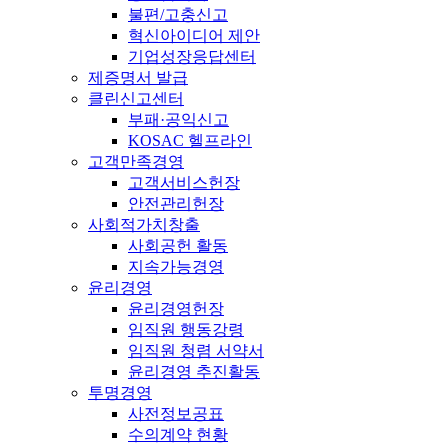
불편/고충신고
혁신아이디어 제안
기업성장응답센터
제증명서 발급
클린신고센터
부패·공익신고
KOSAC 헬프라인
고객만족경영
고객서비스헌장
안전관리헌장
사회적가치창출
사회공헌 활동
지속가능경영
윤리경영
윤리경영헌장
임직원 행동강령
임직원 청렴 서약서
윤리경영 추진활동
투명경영
사전정보공표
수의계약 현황