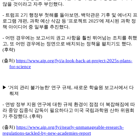
않을 것이라고 자주 부인했다
.
-
트럼프
2
기 행정부 첫해를 돌아보면
,
백악관은 기후 및 에너지 프
로그램 개편
,
과학 예산 삭감 등
'
프로젝트
2025'
에 제시된 과학 정
책 아이디어 중 일부를 추진했다
.
-
어떤 경우에는 보고서의 권고 사항을 훨씬 뛰어넘는 조치를 취했
고
,
또 어떤 경우에는 정면으로 배치되는 정책을 펼치기도 했다
.
(
후략
)
(
출처
)
https://www.aip.org/fyi/a-look-back-at-project-2025s-plans-
for-science
▶
'
거의 관리 불가능한
'
연구 규제
,
새로운 학술원 보고서에서 다
뤄져
-
연방 정부 지원 연구에 대한 규제 환경이 점점 더 복잡해짐에 따
라 중앙 집중식 감독이 필요하다고 미국 국립과학원 산하 위원회
가 주장했다
. (
후략
)
(
출처
)
https://www.aip.org/fyi/nearly-unmanageable-research-
regulations-tackled-by-new-academies-report