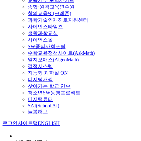
교육기부 포털사이트
종합·원격교육연수원
창의교육넷(크레존)
과학기술인재진로지원센터
사이언스타임즈
생활과학교실
사이언스올
SW중심사회포털
수학교육정책사이트(AskMath)
알지오매스(AlgeoMath)
검정시스템
지능형 과학실 ON
디지털새싹
찾아가는 학교 연수
청소년SW동행프로젝트
디지털튜터
SAI(School AI)
늘봄허브
로그인
사이트맵
ENGLISH