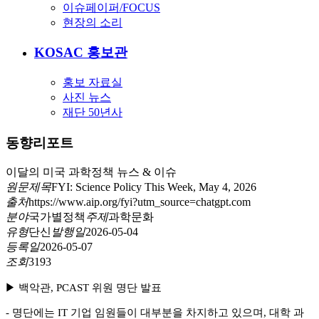
이슈페이퍼/FOCUS
현장의 소리
KOSAC 홍보관
홍보 자료실
사진 뉴스
재단 50년사
동향리포트
이달의 미국 과학정책 뉴스 & 이슈
원문제목
FYI: Science Policy This Week, May 4, 2026
출처
https://www.aip.org/fyi?utm_source=chatgpt.com
분야
국가별정책
주제
과학문화
유형
단신
발행일
2026-05-04
등록일
2026-05-07
조회
3193
▶
백악관
, PCAST
위원 명단 발표
-
명단에는
IT
기업 임원들이 대부분을 차지하고 있으며
,
대학 과