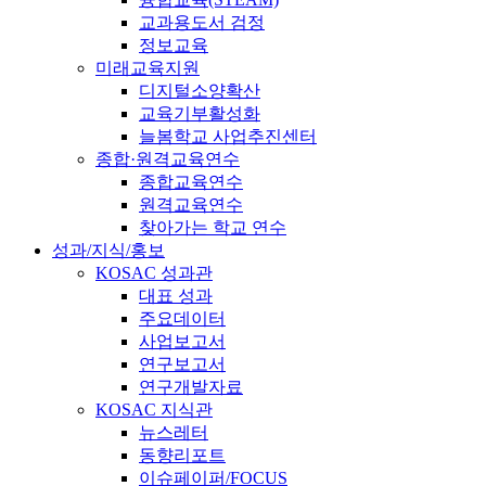
교과용도서 검정
정보교육
미래교육지원
디지털소양확산
교육기부활성화
늘봄학교 사업추진센터
종합·원격교육연수
종합교육연수
원격교육연수
찾아가는 학교 연수
성과/지식/홍보
KOSAC 성과관
대표 성과
주요데이터
사업보고서
연구보고서
연구개발자료
KOSAC 지식관
뉴스레터
동향리포트
이슈페이퍼/FOCUS