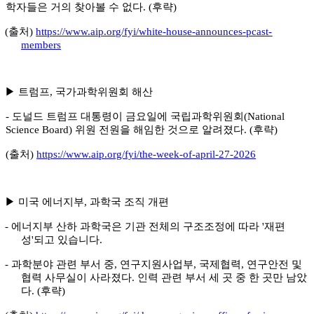
학자들은 거의 찾아볼 수 없다
. (
후략
)
(
출처
)
https://www.aip.org/fyi/white-house-announces-pcast-
members
▶
트럼프
,
국가과학위원회 해산
-
도널드 트럼프 대통령이 금요일에 국립과학위원회
(National
Science Board)
위원 전원을 해임한 것으로 알려졌다
. (
후략
)
(
출처
)
https://www.aip.org/fyi/the-week-of-april-27-2026
▶
미국 에너지부
,
과학국 조직 개편
-
에너지부 산하 과학국은 기관 전체의 구조조정에 따라
'
재편
성
'
되고 있습니다
.
-
과학분야 관련 부서 중
,
연구지원사업부
,
국제협력
,
연구안전 및
협력 사무실이 사라졌다
.
인력 관련 부서 세 곳 중 한 곳만 남았
다
. (
후략
)