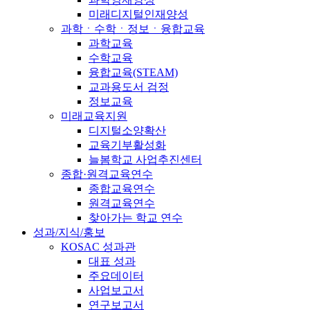
미래디지털인재양성
과학ㆍ수학ㆍ정보ㆍ융합교육
과학교육
수학교육
융합교육(STEAM)
교과용도서 검정
정보교육
미래교육지원
디지털소양확산
교육기부활성화
늘봄학교 사업추진센터
종합·원격교육연수
종합교육연수
원격교육연수
찾아가는 학교 연수
성과/지식/홍보
KOSAC 성과관
대표 성과
주요데이터
사업보고서
연구보고서