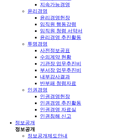
지속가능경영
윤리경영
윤리경영헌장
임직원 행동강령
임직원 청렴 서약서
윤리경영 추진활동
투명경영
사전정보공표
수의계약 현황
기관장 업무추진비
부서장 업무추진비
내부감사결과
반부패 청렴자료
인권경영
인권경영헌장
인권경영 추진활동
인권경영 자료실
인권침해 신고
정보공개
정보공개
정보공개제도안내