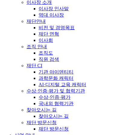
이사장 소개
이사장 인사말
역대 이사장
재단안내
비전 및 경영목표
재단 연혁
이사회
조직 안내
조직도
직원 검색
재단 CI
기관 아이덴티티
과학문화 캐릭터
AI·디지털 교육 캐릭터
수상·인증·평가 및 협력기관
수상·인증·평가
국내외 협력기관
찾아오시는 길
찾아오시는 길
재단 방문신청
재단 방문신청