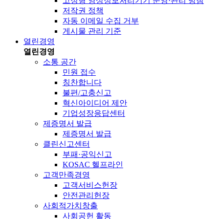
고정형 영상정보처리기기 운영·관리 방침
저작권 정책
자동 이메일 수집 거부
게시물 관리 기준
열린경영
열린경영
소통 공간
민원 접수
칭찬합니다
불편/고충신고
혁신아이디어 제안
기업성장응답센터
제증명서 발급
제증명서 발급
클린신고센터
부패·공익신고
KOSAC 헬프라인
고객만족경영
고객서비스헌장
안전관리헌장
사회적가치창출
사회공헌 활동