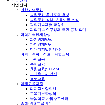
사업 안내
사업 안내
과학기술문화
과학문화 추진주체 육성
과학문화 정책 및 플랫폼 조성
과학기술체험 활성화
과학기술 연구성과 국민 공감 확대
과학기술인재양성
과기인재양성
과학영재양성
미래디지털인재양성
과학ㆍ수학ㆍ정보ㆍ융합교육
과학교육
수학교육
융합교육(STEAM)
교과용도서 검정
정보교육
미래교육지원
디지털소양확산
교육기부활성화
늘봄학교 사업추진센터
종합·원격교육연수