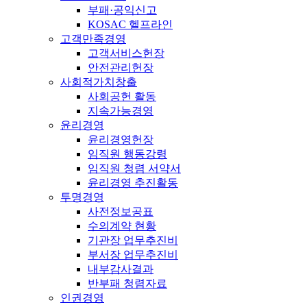
부패·공익신고
KOSAC 헬프라인
고객만족경영
고객서비스헌장
안전관리헌장
사회적가치창출
사회공헌 활동
지속가능경영
윤리경영
윤리경영헌장
임직원 행동강령
임직원 청렴 서약서
윤리경영 추진활동
투명경영
사전정보공표
수의계약 현황
기관장 업무추진비
부서장 업무추진비
내부감사결과
반부패 청렴자료
인권경영