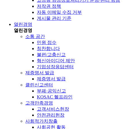
고정형 영상정보처리기기 운영·관리 방침
저작권 정책
자동 이메일 수집 거부
게시물 관리 기준
열린경영
열린경영
소통 공간
민원 접수
칭찬합니다
불편/고충신고
혁신아이디어 제안
기업성장응답센터
제증명서 발급
제증명서 발급
클린신고센터
부패·공익신고
KOSAC 헬프라인
고객만족경영
고객서비스헌장
안전관리헌장
사회적가치창출
사회공헌 활동