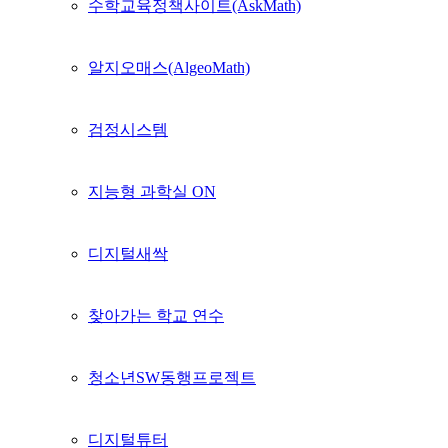
수학교육정책사이트(AskMath)
알지오매스(AlgeoMath)
검정시스템
지능형 과학실 ON
디지털새싹
찾아가는 학교 연수
청소년SW동행프로젝트
디지털튜터