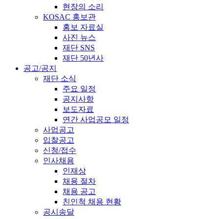
현장의 소리
KOSAC 홍보관
홍보 자료실
사진 뉴스
재단 SNS
재단 50년사
공고/공지
재단 소식
주요 일정
공지사항
보도자료
연간 사업공모 일정
사업공고
입찰공고
신청/접수
인사채용
인재상
채용 절차
채용 공고
친인척 채용 현황
공시송달