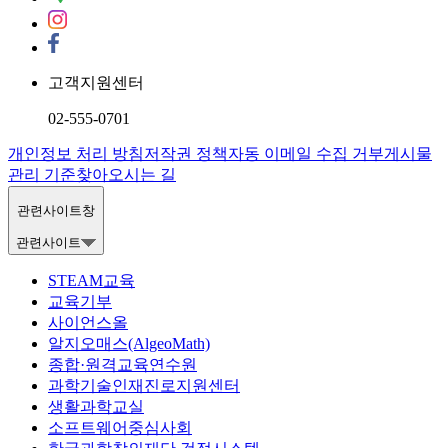
고객지원센터
02-555-0701
개인정보 처리 방침
저작권 정책
자동 이메일 수집 거부
게시물
관리 기준
찾아오시는 길
관련사이트창
관련사이트
STEAM교육
교육기부
사이언스올
알지오매스(AlgeoMath)
종합·원격교육연수원
과학기술인재진로지원센터
생활과학교실
소프트웨어중심사회