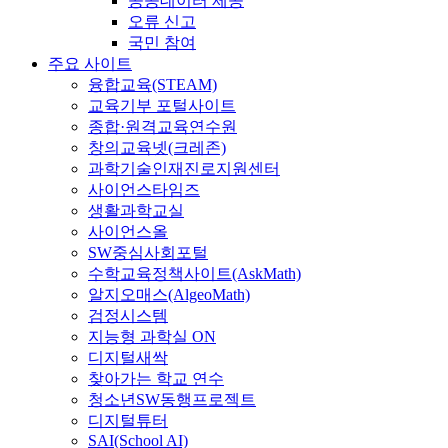
공공데이터 제공
오류 신고
국민 참여
주요 사이트
융합교육(STEAM)
교육기부 포털사이트
종합·원격교육연수원
창의교육넷(크레존)
과학기술인재진로지원센터
사이언스타임즈
생활과학교실
사이언스올
SW중심사회포털
수학교육정책사이트(AskMath)
알지오매스(AlgeoMath)
검정시스템
지능형 과학실 ON
디지털새싹
찾아가는 학교 연수
청소년SW동행프로젝트
디지털튜터
SAI(School AI)