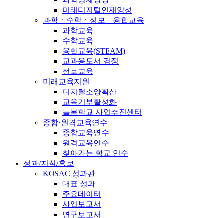
미래디지털인재양성
과학ㆍ수학ㆍ정보ㆍ융합교육
과학교육
수학교육
융합교육(STEAM)
교과용도서 검정
정보교육
미래교육지원
디지털소양확산
교육기부활성화
늘봄학교 사업추진센터
종합·원격교육연수
종합교육연수
원격교육연수
찾아가는 학교 연수
성과/지식/홍보
KOSAC 성과관
대표 성과
주요데이터
사업보고서
연구보고서