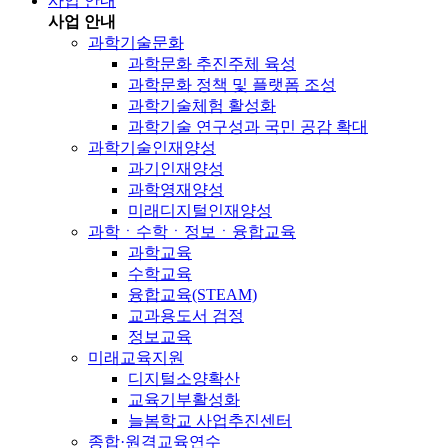
사업 안내
사업 안내
과학기술문화
과학문화 추진주체 육성
과학문화 정책 및 플랫폼 조성
과학기술체험 활성화
과학기술 연구성과 국민 공감 확대
과학기술인재양성
과기인재양성
과학영재양성
미래디지털인재양성
과학ㆍ수학ㆍ정보ㆍ융합교육
과학교육
수학교육
융합교육(STEAM)
교과용도서 검정
정보교육
미래교육지원
디지털소양확산
교육기부활성화
늘봄학교 사업추진센터
종합·원격교육연수