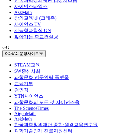
한국과학창의재단 검정시스템
사이언스타임즈
AskMath
창의교육넷 (크레존)
사이언스 TV
지능형과학실 ON
찾아가는 학교컨설팅
GO
KOSAC 운영사이트
STEAM교육
SW중심사회
과학문화 전문인력 플랫폼
교육기부
검인정
YTN사이언스
과학문화의 모든 것 사이언스올
The ScienceTimes
AigeoMath
AskMath
한국과학창의재단 종합·원격교육연수원
과학기술인재 진로지원센터