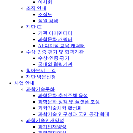
이사회
조직 안내
조직도
직원 검색
재단 CI
기관 아이덴티티
과학문화 캐릭터
AI·디지털 교육 캐릭터
수상·인증·평가 및 협력기관
수상·인증·평가
국내외 협력기관
찾아오시는 길
재단 방문신청
사업 안내
과학기술문화
과학문화 추진주체 육성
과학문화 정책 및 플랫폼 조성
과학기술체험 활성화
과학기술 연구성과 국민 공감 확대
과학기술인재양성
과기인재양성
과학영재양성