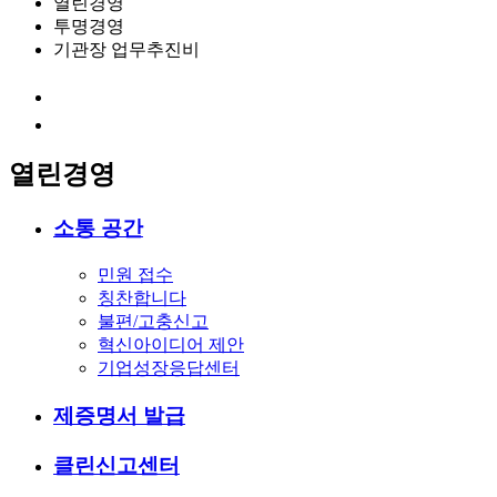
열린경영
투명경영
기관장 업무추진비
열린경영
소통 공간
민원 접수
칭찬합니다
불편/고충신고
혁신아이디어 제안
기업성장응답센터
제증명서 발급
클린신고센터