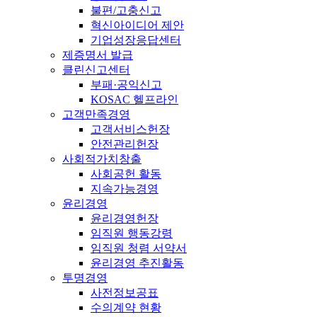
불편/고충신고
혁신아이디어 제안
기업성장응답센터
제증명서 발급
클린신고센터
부패·공익신고
KOSAC 헬프라인
고객만족경영
고객서비스헌장
안전관리헌장
사회적가치창출
사회공헌 활동
지속가능경영
윤리경영
윤리경영헌장
임직원 행동강령
임직원 청렴 서약서
윤리경영 추진활동
투명경영
사전정보공표
수의계약 현황