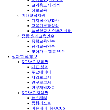
교과용도서 검정
정보교육
미래교육지원
디지털소양확산
교육기부활성화
늘봄학교 사업추진센터
종합·원격교육연수
종합교육연수
원격교육연수
찾아가는 학교 연수
성과/지식/홍보
KOSAC 성과관
대표 성과
주요데이터
사업보고서
연구보고서
연구개발자료
KOSAC 지식관
뉴스레터
동향리포트
이슈페이퍼/FOCUS