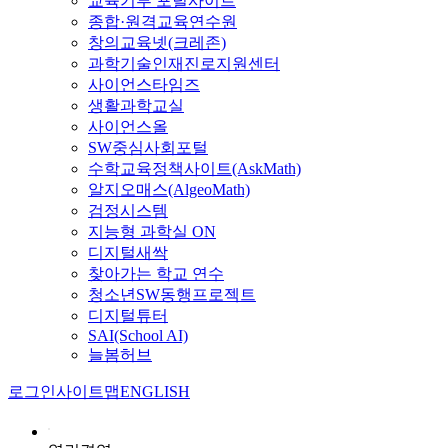
교육기부 포털사이트
종합·원격교육연수원
창의교육넷(크레존)
과학기술인재진로지원센터
사이언스타임즈
생활과학교실
사이언스올
SW중심사회포털
수학교육정책사이트(AskMath)
알지오매스(AlgeoMath)
검정시스템
지능형 과학실 ON
디지털새싹
찾아가는 학교 연수
청소년SW동행프로젝트
디지털튜터
SAI(School AI)
늘봄허브
로그인
사이트맵
ENGLISH