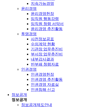
지속가능경영
윤리경영
윤리경영헌장
임직원 행동강령
임직원 청렴 서약서
윤리경영 추진활동
투명경영
사전정보공표
수의계약 현황
기관장 업무추진비
부서장 업무추진비
내부감사결과
반부패 청렴자료
인권경영
인권경영헌장
인권경영 추진활동
인권경영 자료실
인권침해 신고
정보공개
정보공개
정보공개제도안내