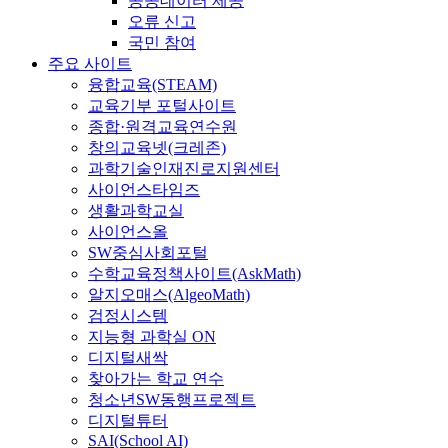
공공데이터 제공
오류 신고
국민 참여
주요 사이트
융합교육(STEAM)
교육기부 포털사이트
종합·원격교육연수원
창의교육넷(크레존)
과학기술인재진로지원센터
사이언스타임즈
생활과학교실
사이언스올
SW중심사회포털
수학교육정책사이트(AskMath)
알지오매스(AlgeoMath)
검정시스템
지능형 과학실 ON
디지털새싹
찾아가는 학교 연수
청소년SW동행프로젝트
디지털튜터
SAI(School AI)