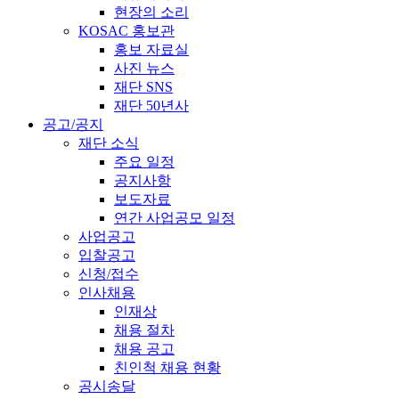
현장의 소리
KOSAC 홍보관
홍보 자료실
사진 뉴스
재단 SNS
재단 50년사
공고/공지
재단 소식
주요 일정
공지사항
보도자료
연간 사업공모 일정
사업공고
입찰공고
신청/접수
인사채용
인재상
채용 절차
채용 공고
친인척 채용 현황
공시송달