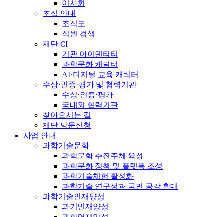
이사회
조직 안내
조직도
직원 검색
재단 CI
기관 아이덴티티
과학문화 캐릭터
AI·디지털 교육 캐릭터
수상·인증·평가 및 협력기관
수상·인증·평가
국내외 협력기관
찾아오시는 길
재단 방문신청
사업 안내
과학기술문화
과학문화 추진주체 육성
과학문화 정책 및 플랫폼 조성
과학기술체험 활성화
과학기술 연구성과 국민 공감 확대
과학기술인재양성
과기인재양성
과학영재양성