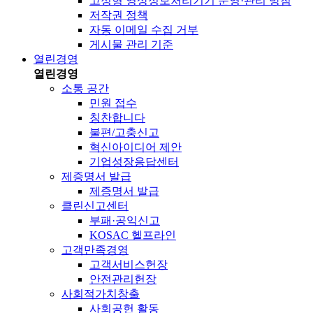
고정형 영상정보처리기기 운영·관리 방침
저작권 정책
자동 이메일 수집 거부
게시물 관리 기준
열린경영
열린경영
소통 공간
민원 접수
칭찬합니다
불편/고충신고
혁신아이디어 제안
기업성장응답센터
제증명서 발급
제증명서 발급
클린신고센터
부패·공익신고
KOSAC 헬프라인
고객만족경영
고객서비스헌장
안전관리헌장
사회적가치창출
사회공헌 활동