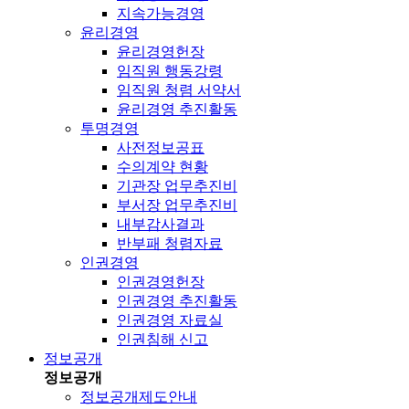
지속가능경영
윤리경영
윤리경영헌장
임직원 행동강령
임직원 청렴 서약서
윤리경영 추진활동
투명경영
사전정보공표
수의계약 현황
기관장 업무추진비
부서장 업무추진비
내부감사결과
반부패 청렴자료
인권경영
인권경영헌장
인권경영 추진활동
인권경영 자료실
인권침해 신고
정보공개
정보공개
정보공개제도안내