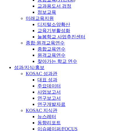
교과용도서 검정
정보교육
미래교육지원
디지털소양확산
교육기부활성화
늘봄학교 사업추진센터
종합·원격교육연수
종합교육연수
원격교육연수
찾아가는 학교 연수
성과/지식/홍보
KOSAC 성과관
대표 성과
주요데이터
사업보고서
연구보고서
연구개발자료
KOSAC 지식관
뉴스레터
동향리포트
이슈페이퍼/FOCUS