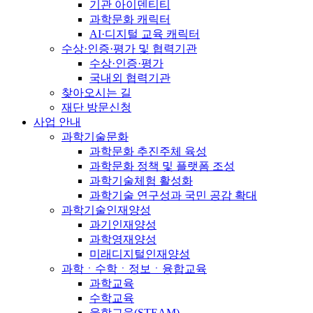
기관 아이덴티티
과학문화 캐릭터
AI·디지털 교육 캐릭터
수상·인증·평가 및 협력기관
수상·인증·평가
국내외 협력기관
찾아오시는 길
재단 방문신청
사업 안내
과학기술문화
과학문화 추진주체 육성
과학문화 정책 및 플랫폼 조성
과학기술체험 활성화
과학기술 연구성과 국민 공감 확대
과학기술인재양성
과기인재양성
과학영재양성
미래디지털인재양성
과학ㆍ수학ㆍ정보ㆍ융합교육
과학교육
수학교육
융합교육(STEAM)