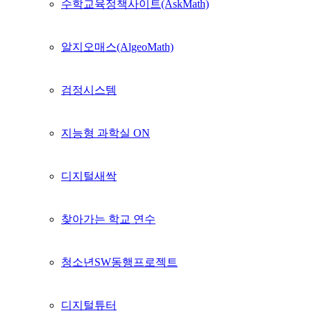
수학교육정책사이트(AskMath)
알지오매스(AlgeoMath)
검정시스템
지능형 과학실 ON
디지털새싹
찾아가는 학교 연수
청소년SW동행프로젝트
디지털튜터