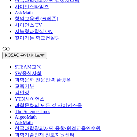
한국과학창의재단 검정시스템
사이언스타임즈
AskMath
창의교육넷 (크레존)
사이언스 TV
지능형과학실 ON
찾아가는 학교컨설팅
GO
KOSAC 운영사이트
STEAM교육
SW중심사회
과학문화 전문인력 플랫폼
교육기부
검인정
YTN사이언스
과학문화의 모든 것 사이언스올
The ScienceTimes
AigeoMath
AskMath
한국과학창의재단 종합·원격교육연수원
과학기술인재 진로지원센터