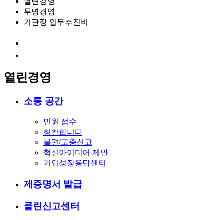
열린경영
투명경영
기관장 업무추진비
열린경영
소통 공간
민원 접수
칭찬합니다
불편/고충신고
혁신아이디어 제안
기업성장응답센터
제증명서 발급
클린신고센터