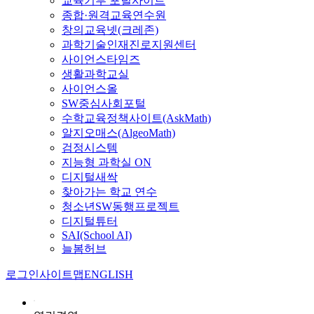
교육기부 포털사이트
종합·원격교육연수원
창의교육넷(크레존)
과학기술인재진로지원센터
사이언스타임즈
생활과학교실
사이언스올
SW중심사회포털
수학교육정책사이트(AskMath)
알지오매스(AlgeoMath)
검정시스템
지능형 과학실 ON
디지털새싹
찾아가는 학교 연수
청소년SW동행프로젝트
디지털튜터
SAI(School AI)
늘봄허브
로그인
사이트맵
ENGLISH