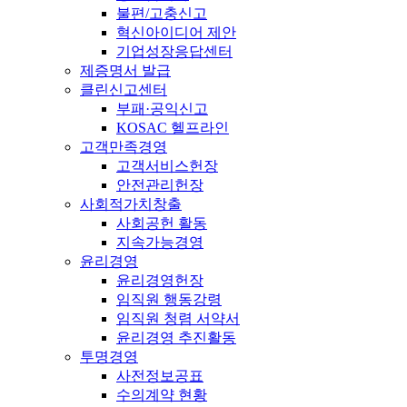
불편/고충신고
혁신아이디어 제안
기업성장응답센터
제증명서 발급
클린신고센터
부패·공익신고
KOSAC 헬프라인
고객만족경영
고객서비스헌장
안전관리헌장
사회적가치창출
사회공헌 활동
지속가능경영
윤리경영
윤리경영헌장
임직원 행동강령
임직원 청렴 서약서
윤리경영 추진활동
투명경영
사전정보공표
수의계약 현황