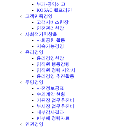
부패·공익신고
KOSAC 헬프라인
고객만족경영
고객서비스헌장
안전관리헌장
사회적가치창출
사회공헌 활동
지속가능경영
윤리경영
윤리경영헌장
임직원 행동강령
임직원 청렴 서약서
윤리경영 추진활동
투명경영
사전정보공표
수의계약 현황
기관장 업무추진비
부서장 업무추진비
내부감사결과
반부패 청렴자료
인권경영