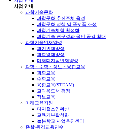
사업 안내
사업 안내
과학기술문화
과학문화 추진주체 육성
과학문화 정책 및 플랫폼 조성
과학기술체험 활성화
과학기술 연구성과 국민 공감 확대
과학기술인재양성
과기인재양성
과학영재양성
미래디지털인재양성
과학ㆍ수학ㆍ정보ㆍ융합교육
과학교육
수학교육
융합교육(STEAM)
교과용도서 검정
정보교육
미래교육지원
디지털소양확산
교육기부활성화
늘봄학교 사업추진센터
종합·원격교육연수