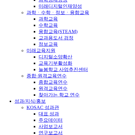
미래디지털인재양성
과학ㆍ수학ㆍ정보ㆍ융합교육
과학교육
수학교육
융합교육(STEAM)
교과용도서 검정
정보교육
미래교육지원
디지털소양확산
교육기부활성화
늘봄학교 사업추진센터
종합·원격교육연수
종합교육연수
원격교육연수
찾아가는 학교 연수
성과/지식/홍보
KOSAC 성과관
대표 성과
주요데이터
사업보고서
연구보고서