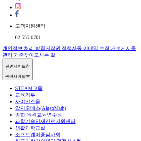
고객지원센터
02-555-0701
개인정보 처리 방침
저작권 정책
자동 이메일 수집 거부
게시물
관리 기준
찾아오시는 길
관련사이트창
관련사이트
STEAM교육
교육기부
사이언스올
알지오매스(AlgeoMath)
종합·원격교육연수원
과학기술인재진로지원센터
생활과학교실
소프트웨어중심사회