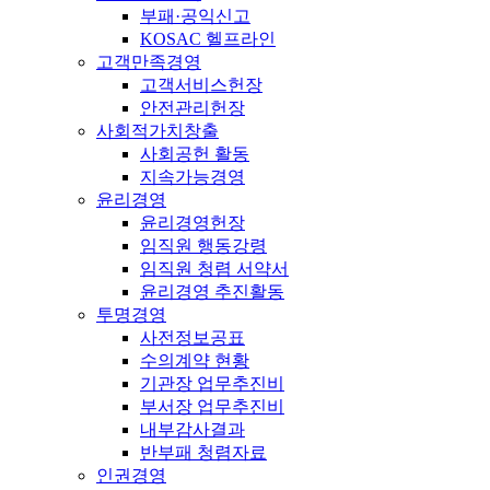
부패·공익신고
KOSAC 헬프라인
고객만족경영
고객서비스헌장
안전관리헌장
사회적가치창출
사회공헌 활동
지속가능경영
윤리경영
윤리경영헌장
임직원 행동강령
임직원 청렴 서약서
윤리경영 추진활동
투명경영
사전정보공표
수의계약 현황
기관장 업무추진비
부서장 업무추진비
내부감사결과
반부패 청렴자료
인권경영