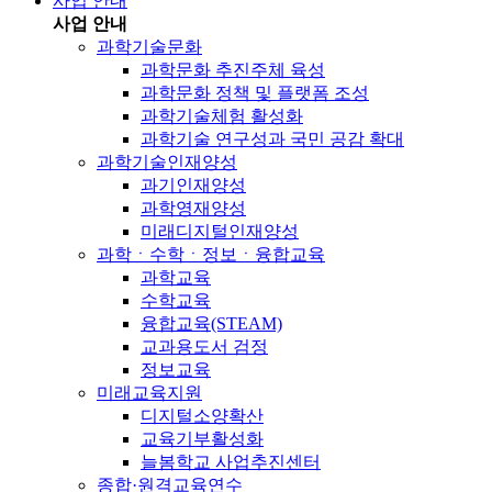
사업 안내
사업 안내
과학기술문화
과학문화 추진주체 육성
과학문화 정책 및 플랫폼 조성
과학기술체험 활성화
과학기술 연구성과 국민 공감 확대
과학기술인재양성
과기인재양성
과학영재양성
미래디지털인재양성
과학ㆍ수학ㆍ정보ㆍ융합교육
과학교육
수학교육
융합교육(STEAM)
교과용도서 검정
정보교육
미래교육지원
디지털소양확산
교육기부활성화
늘봄학교 사업추진센터
종합·원격교육연수