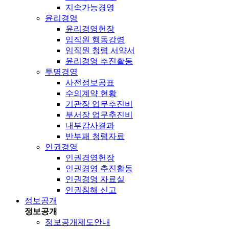
지속가능경영
윤리경영
윤리경영헌장
임직원 행동강령
임직원 청렴 서약서
윤리경영 추진활동
투명경영
사전정보공표
수의계약 현황
기관장 업무추진비
부서장 업무추진비
내부감사결과
반부패 청렴자료
인권경영
인권경영헌장
인권경영 추진활동
인권경영 자료실
인권침해 신고
정보공개
정보공개
정보공개제도안내