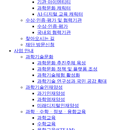
기관 아이덴티티
과학문화 캐릭터
AI·디지털 교육 캐릭터
수상·인증·평가 및 협력기관
수상·인증·평가
국내외 협력기관
찾아오시는 길
재단 방문신청
사업 안내
과학기술문화
과학문화 추진주체 육성
과학문화 정책 및 플랫폼 조성
과학기술체험 활성화
과학기술 연구성과 국민 공감 확대
과학기술인재양성
과기인재양성
과학영재양성
미래디지털인재양성
과학ㆍ수학ㆍ정보ㆍ융합교육
과학교육
수학교육
융합교육(STEAM)