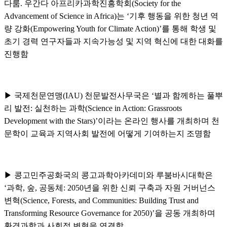
다룸
.
우간다 아프리카과학진흥학회
(Society for the
Advancement of Science in Africa)
는
‘
기후 행동을 위한 청년 역
량 강화
(Empowering Youth for Climate Action)’
를 통해 학생 및
초기 경력 연구자들과 지속가능성 및 지역 혁신에 대한 대화를
진행함
▶
국제천문연맹
(IAU)
천문발전사무국은
‘
별과 함께하는 풀뿌
리 발전
:
실천하는 과학
(Science in Action: Grassroots
Development with the Stars)’
이라는 온라인 행사를 개최하며 천
문학이 교육과 지역사회 발전에 어떻게 기여하는지 조명함
▶
콩고민주공화국의 콩고과학아카데미와 루붐바시대학은
‘
과학
,
숲
,
공동체
: 2050
년을 위한 신뢰 구축과 자원 거버넌스
변혁
(Science, Forests, and Communities: Building Trust and
Transforming Resource Governance for 2050)’
을 공동 개최하며
환경과학과 사회적 변혁을 연결함