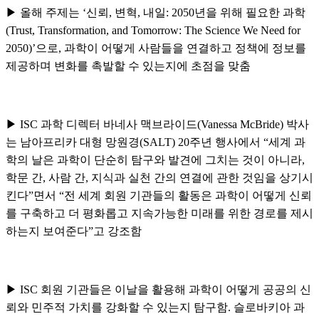
▶
올해 주제는
‘
신뢰
,
변혁
,
내일
: 2050
년을 위해 필요한 과학
(Trust, Transformation, and Tomorrow: The Science We Need for
2050)’
으로
,
과학이 어떻게 사람들을 연결하고 정책에 정보를
제공하며 변화를 촉발할 수 있는지에 초점을 맞춤
▶
ISC
과학 디렉터 바네사 맥브라이드
(Vanessa McBride)
박사
는 남아프리카 대형 망원경
(SALT) 20
주년 행사에서
“
세계 과
학의 날은 과학이 단순히 탐구와 발견에 그치는 것이 아니라
,
학문 간
,
사람 간
,
지식과 실천 간의 연결에 관한 것임을 상기시
킨다
”
면서
“
전 세계 회원 기관들의 활동은 과학이 어떻게 신뢰
를 구축하고 더 평화롭고 지속가능한 미래를 위한 경로를 제시
하는지 보여준다
”
고 강조함
▶
ISC
회원 기관들은 이날을 활용해 과학이 어떻게 공공의 신
뢰와 민주적 가치를 강화할 수 있는지 탐구함
.
슬로바키아 과