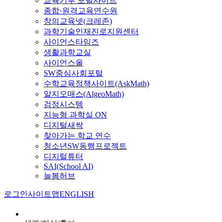
교육기부 포털사이트
종합·원격교육연수원
창의교육넷(크레존)
과학기술인재진로지원센터
사이언스타임즈
생활과학교실
사이언스올
SW중심사회포털
수학교육정책사이트(AskMath)
알지오매스(AlgeoMath)
검정시스템
지능형 과학실 ON
디지털새싹
찾아가는 학교 연수
청소년SW동행프로젝트
디지털튜터
SAI(School AI)
늘봄허브
로그인
사이트맵
ENGLISH