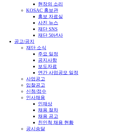
현장의 소리
KOSAC 홍보관
홍보 자료실
사진 뉴스
재단 SNS
재단 50년사
공고/공지
재단 소식
주요 일정
공지사항
보도자료
연간 사업공모 일정
사업공고
입찰공고
신청/접수
인사채용
인재상
채용 절차
채용 공고
친인척 채용 현황
공시송달