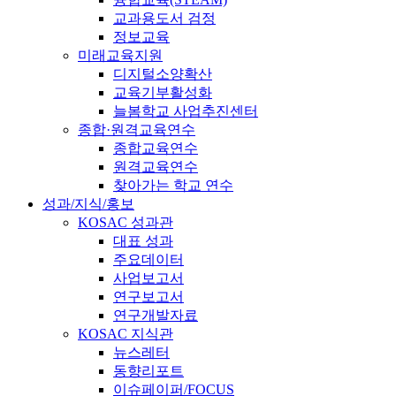
교과용도서 검정
정보교육
미래교육지원
디지털소양확산
교육기부활성화
늘봄학교 사업추진센터
종합·원격교육연수
종합교육연수
원격교육연수
찾아가는 학교 연수
성과/지식/홍보
KOSAC 성과관
대표 성과
주요데이터
사업보고서
연구보고서
연구개발자료
KOSAC 지식관
뉴스레터
동향리포트
이슈페이퍼/FOCUS