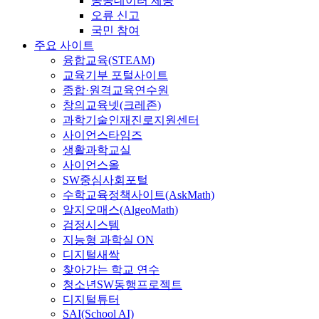
공공데이터 제공
오류 신고
국민 참여
주요 사이트
융합교육(STEAM)
교육기부 포털사이트
종합·원격교육연수원
창의교육넷(크레존)
과학기술인재진로지원센터
사이언스타임즈
생활과학교실
사이언스올
SW중심사회포털
수학교육정책사이트(AskMath)
알지오매스(AlgeoMath)
검정시스템
지능형 과학실 ON
디지털새싹
찾아가는 학교 연수
청소년SW동행프로젝트
디지털튜터
SAI(School AI)