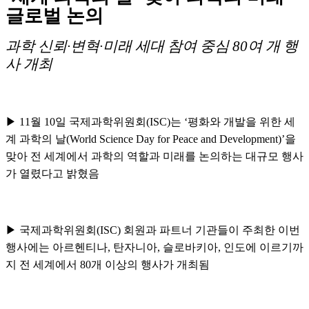
글로벌 논의
과학 신뢰
·
변혁
·
미래 세대 참여 중심
80
여 개 행
사 개최
▶
11
월
10
일 국제과학위원회
(ISC)
는
‘
평화와 개발을 위한 세
계 과학의 날
(World Science Day for Peace and Development)’
을
맞아 전 세계에서 과학의 역할과 미래를 논의하는 대규모 행사
가 열렸다고 밝혔음
▶
국제과학위원회
(ISC)
회원과 파트너 기관들이 주최한 이번
행사에는 아르헨티나
,
탄자니아
,
슬로바키아
,
인도에 이르기까
지 전 세계에서
80
개 이상의 행사가 개최됨