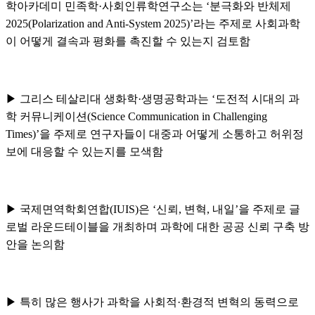
학아카데미 민족학
·
사회인류학연구소는
‘
분극화와 반체제
2025(Polarization and Anti-System 2025)’
라는 주제로 사회과학
이 어떻게 결속과 평화를 촉진할 수 있는지 검토함
▶
그리스 테살리대 생화학
·
생명공학과는
‘
도전적 시대의 과
학 커뮤니케이션
(Science Communication in Challenging
Times)’
을 주제로 연구자들이 대중과 어떻게 소통하고 허위정
보에 대응할 수 있는지를 모색함
▶
국제면역학회연합
(IUIS)
은
‘
신뢰
,
변혁
,
내일
’
을 주제로 글
로벌 라운드테이블을 개최하며 과학에 대한 공공 신뢰 구축 방
안을 논의함
▶
특히 많은 행사가 과학을 사회적
·
환경적 변혁의 동력으로