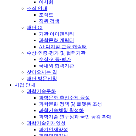
이사회
조직 안내
조직도
직원 검색
재단 CI
기관 아이덴티티
과학문화 캐릭터
AI·디지털 교육 캐릭터
수상·인증·평가 및 협력기관
수상·인증·평가
국내외 협력기관
찾아오시는 길
재단 방문신청
사업 안내
과학기술문화
과학문화 추진주체 육성
과학문화 정책 및 플랫폼 조성
과학기술체험 활성화
과학기술 연구성과 국민 공감 확대
과학기술인재양성
과기인재양성
과학영재양성