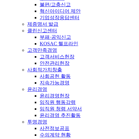
불편/고충신고
혁신아이디어 제안
기업성장응답센터
제증명서 발급
클린신고센터
부패·공익신고
KOSAC 헬프라인
고객만족경영
고객서비스헌장
안전관리헌장
사회적가치창출
사회공헌 활동
지속가능경영
윤리경영
윤리경영헌장
임직원 행동강령
임직원 청렴 서약서
윤리경영 추진활동
투명경영
사전정보공표
수의계약 현황