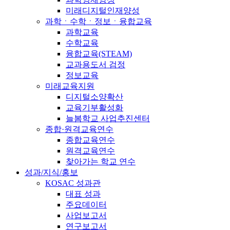
미래디지털인재양성
과학ㆍ수학ㆍ정보ㆍ융합교육
과학교육
수학교육
융합교육(STEAM)
교과용도서 검정
정보교육
미래교육지원
디지털소양확산
교육기부활성화
늘봄학교 사업추진센터
종합·원격교육연수
종합교육연수
원격교육연수
찾아가는 학교 연수
성과/지식/홍보
KOSAC 성과관
대표 성과
주요데이터
사업보고서
연구보고서