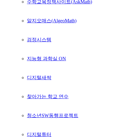
수학교육정책사이트(AskMath)
알지오매스(AlgeoMath)
검정시스템
지능형 과학실 ON
디지털새싹
찾아가는 학교 연수
청소년SW동행프로젝트
디지털튜터