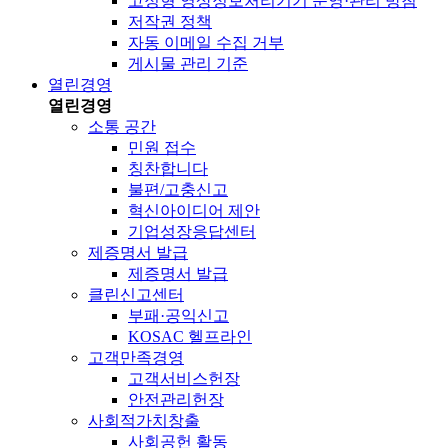
고정형 영상정보처리기기 운영·관리 방침
저작권 정책
자동 이메일 수집 거부
게시물 관리 기준
열린경영
열린경영
소통 공간
민원 접수
칭찬합니다
불편/고충신고
혁신아이디어 제안
기업성장응답센터
제증명서 발급
제증명서 발급
클린신고센터
부패·공익신고
KOSAC 헬프라인
고객만족경영
고객서비스헌장
안전관리헌장
사회적가치창출
사회공헌 활동